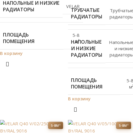
НАПОЛЬНЫЕ И НИЗКИЕ
VELAR
РАДИАТОРЫ
ТРУБЧАТЫЕ
Трубчаты
РАДИАТОРЫ
радиатор
ПЛОЩАДЬ
5-8
ПОМЕЩЕНИЯ
м²
НАПОЛЬНЫЕ
Напольны
И НИЗКИЕ
и низки
В корзину
РАДИАТОРЫ
радиатор
ПЛОЩАДЬ
5-
ПОМЕЩЕНИЯ
м
В корзину
5-8М²
5-8М²