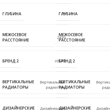
ГЛУБИНА
ГЛУБИНА
79
МЕЖОСЕВОЕ
МЕЖОСЕВОЕ
2430
РАССТОЯНИЕ
РАССТОЯНИЕ
БРЕНД 2
БРЕНД 2
VELAR
ВЕРТИКАЛЬНЫЕ
ВЕРТИКАЛЬНЫЕ
Вертикальные
Вертик
РАДИАТОРЫ
РАДИАТОРЫ
радиаторы
рад
ДИЗАЙНЕРСКИЕ
ДИЗАЙНЕРСКИЕ
Дизайнерские
Дизайн