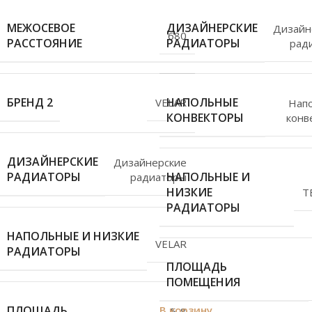
МЕЖОСЕВОЕ
ДИЗАЙНЕРСКИЕ
Дизайн
680
РАССТОЯНИЕ
РАДИАТОРЫ
рад
БРЕНД 2
НАПОЛЬНЫЕ
VELAR
Нап
КОНВЕКТОРЫ
конв
ДИЗАЙНЕРСКИЕ
Дизайнерские
РАДИАТОРЫ
НАПОЛЬНЫЕ И
радиаторы
НИЗКИЕ
T
РАДИАТОРЫ
НАПОЛЬНЫЕ И НИЗКИЕ
VELAR
РАДИАТОРЫ
ПЛОЩАДЬ
ПОМЕЩЕНИЯ
ПЛОЩАДЬ
В корзину
5-8