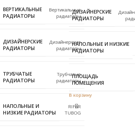
ВЕРТИКАЛЬНЫЕ
Вертикальные
ДИЗАЙНЕРСКИЕ
Дизайн
РАДИАТОРЫ
радиаторы
РАДИАТОРЫ
рад
ДИЗАЙНЕРСКИЕ
Дизайнерские
НАПОЛЬНЫЕ И НИЗКИЕ
РАДИАТОРЫ
радиаторы
РАДИАТОРЫ
ТРУБЧАТЫЕ
Трубчатые
ПЛОЩАДЬ
РАДИАТОРЫ
радиаторы
ПОМЕЩЕНИЯ
В корзину
НАПОЛЬНЫЕ И
RIFAR
НИЗКИЕ РАДИАТОРЫ
TUBOG