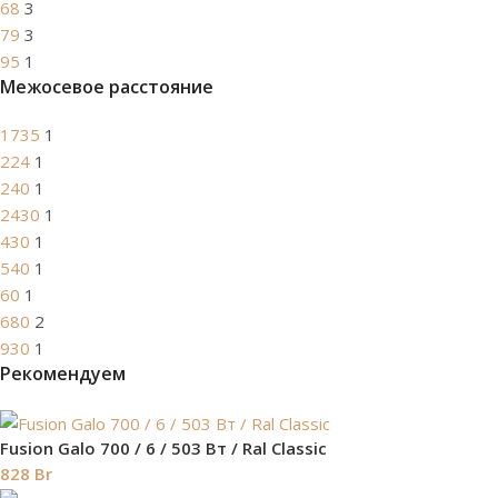
68
3
79
3
95
1
Межосевое расстояние
1735
1
224
1
240
1
2430
1
430
1
540
1
60
1
680
2
930
1
Рекомендуем
Fusion Galo 700 / 6 / 503 Вт / Ral Classic
828
Br