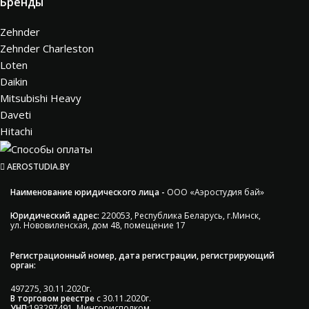
Бренды
Zehnder
Zehnder Charleston
Loten
Daikin
Mitsubishi Heavy
Daveti
Hitachi
AEROSTUDIA.BY
Наименование юридического лица -
ООО «Аэростудия бай»
Юридический адрес:
220053, Республика Беларусь, г.Минск,
ул. Нововиленская, дом 48, помещение 17
Регистрационный номер, дата регистрации, регистрирующий
орган:
497275, 30.11.2020г.
В торговом реестре
с 30.11.2020г.
УНП
:193297491, Мингорисполком.