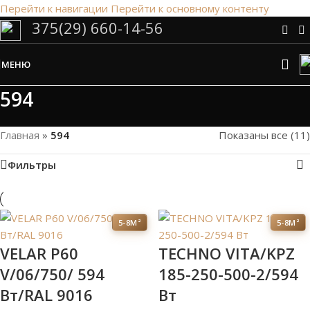
Перейти к навигации
Перейти к основному контенту
375(29) 660-14-56
Сэкономим Ваше время на подбор
радиаторов!
МЕНЮ
Рассчитаем мощность | Предложим от 3х вариантов | В
наличии и под заказ
594
Скидки от 5%
Главная
»
594
Показаны все (11)
Фильтры
5-8М²
5-8М²
VELAR P60
TECHNO VITA/KPZ
V/06/750/ 594
185-250-500-2/594
Bт/RAL 9016
Вт