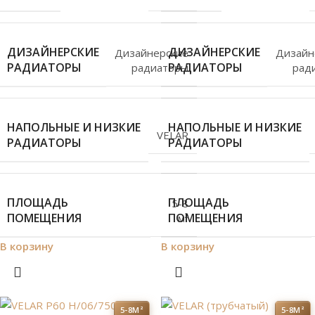
ДИЗАЙНЕРСКИЕ
ДИЗАЙНЕРСКИЕ
Дизайнерские
Дизайн
РАДИАТОРЫ
РАДИАТОРЫ
радиаторы
рад
НАПОЛЬНЫЕ И НИЗКИЕ
НАПОЛЬНЫЕ И НИЗКИЕ
VELAR
РАДИАТОРЫ
РАДИАТОРЫ
ПЛОЩАДЬ
ПЛОЩАДЬ
5-8
ПОМЕЩЕНИЯ
ПОМЕЩЕНИЯ
м²
В корзину
В корзину
5-8М²
5-8М²