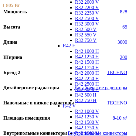
R32 2000 V
1 805
Br
R32 2200 V
Мощность
828
R32 2250 V
R32 2500 V
R32 3000 V
Высота
65
R32 500 V
R32 550 V
R32 750 V
Длина
3000
R42 H
R42 1000 H
R42 1250 H
Ширина
200
R42 1500 H
R42 1750 H
Бренд 2
TECHNO
R42 2000 H
R42 2250 H
R42 2500 H
Дизайнерские радиаторы
Дизайнерские радиаторы
R42 3000 H
R42 500 H
R42 750 H
Напольные и низкие радиаторы
TECHNO
R42 V
R42 1000 V
R42 1250 V
Площадь помещения
8-10 м²
R42 1500 V
R42 1750 V
R42 2000 V
Внутрипольные конвекторы
Внутрипольные конвекторы