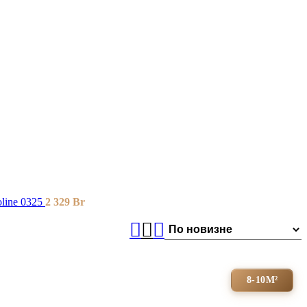
ine 0325
2 329
Br
8-10М²