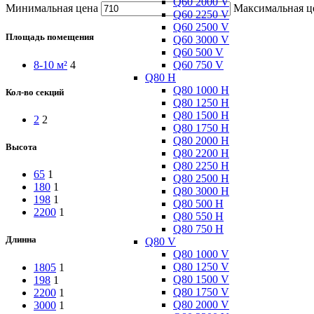
Q60 2000 V
Минимальная цена
Максимальная ц
Q60 2250 V
Q60 2500 V
Площадь помещения
Q60 3000 V
Q60 500 V
Q60 750 V
8-10 м²
4
Q80 H
Q80 1000 H
Кол-во секций
Q80 1250 H
Q80 1500 H
2
2
Q80 1750 H
Q80 2000 H
Высота
Q80 2200 H
Q80 2250 H
65
1
Q80 2500 H
180
1
Q80 3000 H
198
1
Q80 500 H
2200
1
Q80 550 H
Q80 750 H
Длинна
Q80 V
Q80 1000 V
Q80 1250 V
1805
1
Q80 1500 V
198
1
Q80 1750 V
2200
1
Q80 2000 V
3000
1