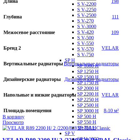
Длина
198
S V-2200
S V-2250
S V-2500
Глубина
111
S V-270
S V-3000
S V-420
Межосевое расстояние
109
S V-500
S V-550
Бренд 2
VELAR
S V-570
S V-750
SP H
Вертикальные радиаторы
Вертикальные радиаторы
SP 1000 H
SP 1250 H
SP 1500 H
Дизайнерские радиаторы
Дизайнерские радиаторы
SP 1750 H
SP 2000 H
SP 2200 H
Напольные и низкие радиаторы
VELAR
SP 2250 H
SP 2500 H
Площадь помещения
8-10 м²
SP 3000 H
SP 500 H
В корзину
SP 550 H
Просмотр
SP 750 H
SP V
SP V-1000