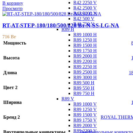
R42 2250 V
В корзину
R42 2500 V
Просмотр
R42 3000 V
R42 500 V
R42 750 V
RT-AT-STEP-180/180/500/828 Вт-N-SS-LG-NA
R89 H
R89 1000 H
716
Br
R89 1250 H
Мощность
R89 1500 H
R89 1750 H
R89 2000 H
Высота
R89 2200 H
R89 2250 H
R89 2500 H
Длина
1
R89 3000 H
R89 500 H
Цвет 2
R89 550 H
R89 750 H
R89 V
Ширина
R89 1000 V
R89 1250 V
R89 1500 V
Бренд 2
ROYAL THER
R89 1750 V
R89 2000 V
R89 2200 V
Внутрипольные конвекторы
Внутрипольные конвект