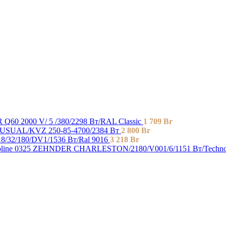
Q60 2000 V/ 5 /380/2298 Вт/RAL Classic
1 709
Br
SUAL/KVZ 250-85-4700/2384 Вт
2 800
Br
/32/180/DV1/1536 Вт/Ral 9016
3 218
Br
ZEHNDER CHARLESTON/2180/V001/6/1151 Вт/Technol