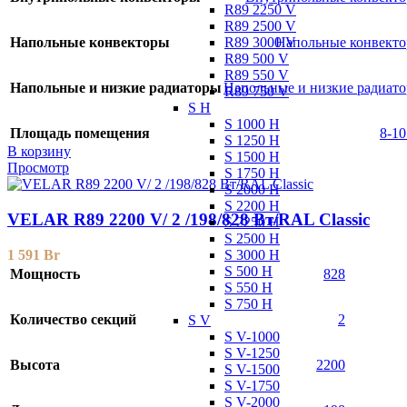
R89 2250 V
R89 2500 V
R89 3000 V
Напольные конвекторы
Напольные конвект
R89 500 V
R89 550 V
Напольные и низкие радиаторы
Напольные и низкие радиат
R89 750 V
S H
S 1000 H
Площадь помещения
8-10
S 1250 H
В корзину
S 1500 H
Просмотр
S 1750 H
S 2000 H
S 2200 H
VELAR R89 2200 V/ 2 /198/828 Вт/RAL Classic
S 2250 H
S 2500 H
S 3000 H
1 591
Br
S 500 H
Мощность
828
S 550 H
S 750 H
Количество секций
2
S V
S V-1000
S V-1250
Высота
2200
S V-1500
S V-1750
S V-2000