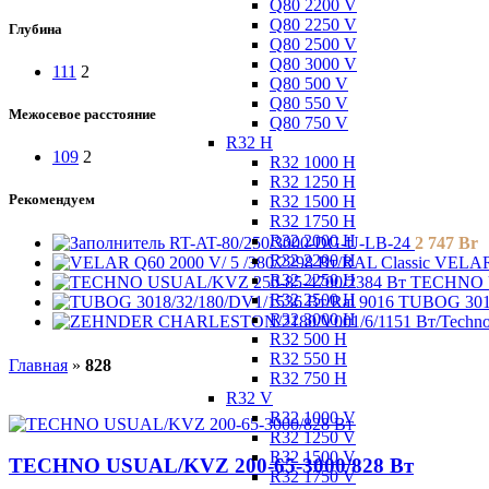
Q80 2200 V
Q80 2250 V
Глубина
Q80 2500 V
Q80 3000 V
111
2
Q80 500 V
Q80 550 V
Межосевое расстояние
Q80 750 V
R32 H
109
2
R32 1000 H
R32 1250 H
Рекомендуем
R32 1500 H
R32 1750 H
R32 2000 H
RT-AT-80/250/3000-DG-U-LB-24
2 747
Br
R32 2200 H
VELAR 
R32 2250 H
TECHNO U
R32 2500 H
TUBOG 3018
R32 3000 H
R32 500 H
R32 550 H
Главная
»
828
R32 750 H
R32 V
R32 1000 V
R32 1250 V
R32 1500 V
TECHNO USUAL/KVZ 200-65-3000/828 Вт
R32 1750 V