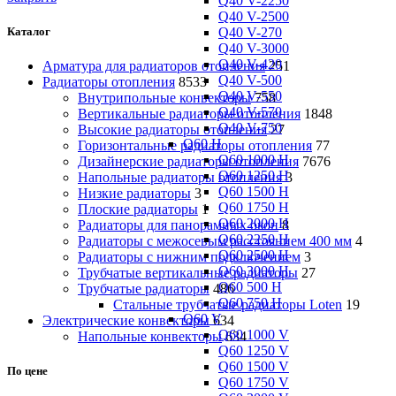
Q40 V-2250
Q40 V-2500
Q40 V-270
Каталог
Q40 V-3000
Q40 V-420
Арматура для радиаторов отопления
251
Q40 V-500
Радиаторы отопления
8533
Q40 V-550
Внутрипольные конвекторы
758
Q40 V-570
Вертикальные радиаторы отопления
1848
Q40 V-750
Высокие радиаторы отопления
27
Q60 H
Горизонтальные радиаторы отопления
77
Q60 1000 H
Дизайнерские радиаторы отопления
7676
Q60 1250 H
Напольные радиаторы отопления
3
Q60 1500 H
Низкие радиаторы
3
Q60 1750 H
Плоские радиаторы
1
Q60 2000 H
Радиаторы для панорамных окон
8
Q60 2250 H
Радиаторы с межосевым расстоянием 400 мм
4
Q60 2500 H
Радиаторы с нижним подключением
3
Q60 3000 H
Трубчатые вертикальные радиаторы
27
Q60 500 H
Трубчатые радиаторы
486
Q60 750 H
Cтальные трубчатые радиаторы Loten
19
Q60 V
Электрические конвекторы
634
Q60 1000 V
Напольные конвекторы
634
Q60 1250 V
Q60 1500 V
По цене
Q60 1750 V