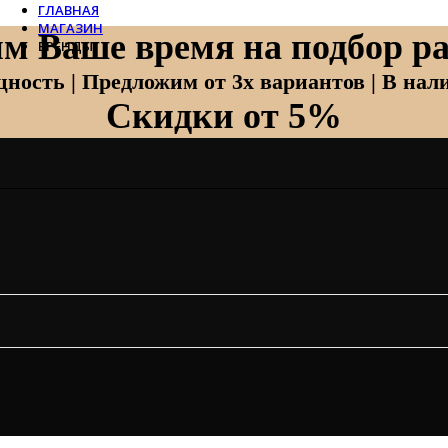
ГЛАВНАЯ
МАГАЗИН
м Ваше время на подбор ра
БРЕНДЫ
Отопление
ность | Предложим от 3х вариантов | В нали
Скидки от 5%
Zehnder
Zehnder Charleston
Loten
Daveti
Royal Thermo
Кондиционеры
Daikin
Mitsubishi Heavy
Hitachi
Mitsubishi Electric
LG
Все бренды
Вентиляция
Invisiline
Muno Air
Systemair