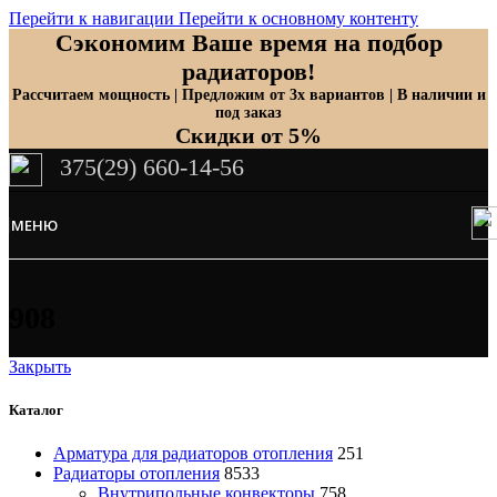
Перейти к навигации
Перейти к основному контенту
Сэкономим Ваше время на подбор
радиаторов!
Рассчитаем мощность | Предложим от 3х вариантов | В наличии и
под заказ
Скидки от 5%
375(29) 660-14-56
МЕНЮ
908
Закрыть
Каталог
Арматура для радиаторов отопления
251
Радиаторы отопления
8533
Внутрипольные конвекторы
758