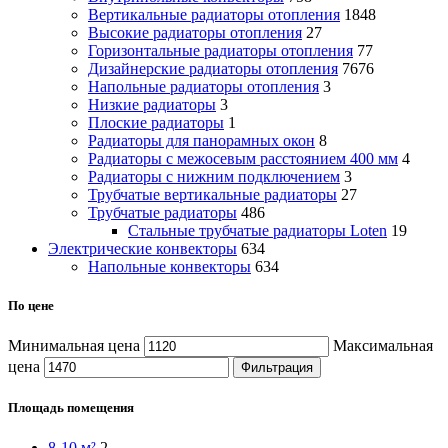
Вертикальные радиаторы отопления
1848
Высокие радиаторы отопления
27
Горизонтальные радиаторы отопления
77
Дизайнерские радиаторы отопления
7676
Напольные радиаторы отопления
3
Низкие радиаторы
3
Плоские радиаторы
1
Радиаторы для панорамных окон
8
Радиаторы с межосевым расстоянием 400 мм
4
Радиаторы с нижним подключением
3
Трубчатые вертикальные радиаторы
27
Трубчатые радиаторы
486
Cтальные трубчатые радиаторы Loten
19
Электрические конвекторы
634
Напольные конвекторы
634
По цене
Минимальная цена
Максимальная
цена
Фильтрация
Площадь помещения
8-10 м²
2