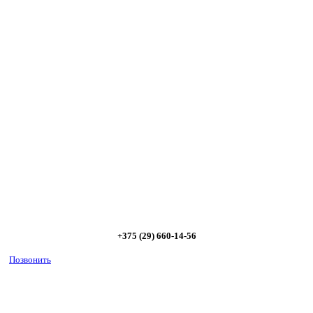
Сэкономьте Ваше время на подбор
радиаторов!
Позвоните и мы: - рассчитаем требуемую мощность; -
предложим от 3х вариантов в разном дизайне и ценовом
диапазоне; - большой выбор в наличии и под заказ;
Позвоните сейчас и получите скидку от
5%
+375 (29) 660-14-56
Позвонить