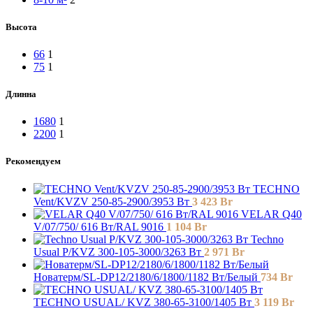
Высота
66
1
75
1
Длинна
1680
1
2200
1
Рекомендуем
TECHNO
Vent/KVZV 250-85-2900/3953 Вт
3 423
Br
VELAR Q40
V/07/750/ 616 Bт/RAL 9016
1 104
Br
Techno
Usual P/KVZ 300-105-3000/3263 Вт
2 971
Br
Новатерм/SL-DP12/2180/6/1800/1182 Вт/Белый
734
Br
TECHNO USUAL/ KVZ 380-65-3100/1405 Вт
3 119
Br