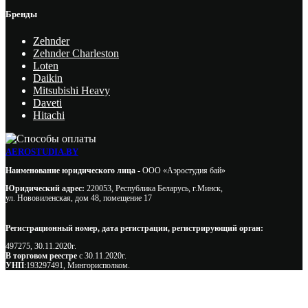
Бренды
Zehnder
Zehnder Charleston
Loten
Daikin
Mitsubishi Heavy
Daveti
Hitachi
AEROSTUDIA.BY
Наименование юридического лица -
ООО «Аэростудия бай»
Юридический адрес:
220053, Республика Беларусь, г.Минск,
ул. Нововиленская, дом 48, помещение 17
Регистрационный номер, дата регистрации, регистрирующий орган:
497275, 30.11.2020г.
В торговом реестре
с 30.11.2020г.
УНП
:193297491, Мингорисполком.