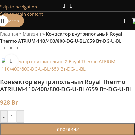
Skip to navigation
Сэкономим Ваше время на подбор
Skip to main content
радиаторов!
МЕНЮ
Рассчитаем мощность | Предложим от 3х вариантов | В
наличии и под заказ
Главная
»
Магазин
»
Конвектор внутрипольный Royal
Скидки от 5%
Thermo ATRIUM-110/400/800-DG-U-BL/659 Вт-DG-U-BL
Нажмите, чтобы увеличить
Конвектор внутрипольный Royal Thermo
ATRIUM-110/400/800-DG-U-BL/659 Вт-DG-U-BL
928
Br
-
+
В КОРЗИНУ