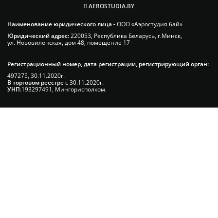
AEROSTUDIA.BY
Наименование юридического лица -
ООО «Аэростудия бай»
Юридический адрес:
220053, Республика Беларусь, г.Минск,
ул. Нововиленская, дом 48, помещение 17
Регистрационный номер, дата регистрации, регистрирующий орган:
497275, 30.11.2020г.
В торговом реестре
с 30.11.2020г.
УНП
:193297491, Мингорисполком.
Сэкономьте Ваше время на подбор
радиаторов!
Позвоните и мы: - рассчитаем требуемую