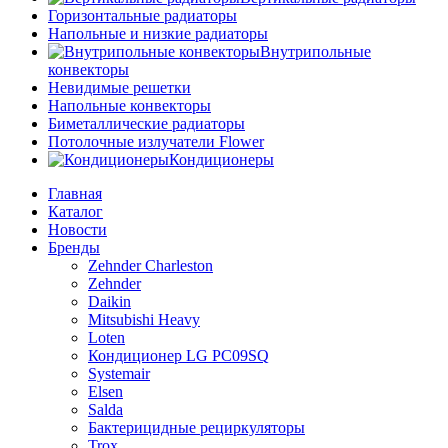
Горизонтальные радиаторы
Напольные и низкие радиаторы
Внутрипольные
конвекторы
Невидимые решетки
Напольные конвекторы
Биметаллические радиаторы
Потолочные излучатели Flower
Кондиционеры
Главная
Каталог
Новости
Бренды
Zehnder Charleston
Zehnder
Daikin
Mitsubishi Heavy
Loten
Кондиционер LG PC09SQ
Systemair
Elsen
Salda
Бактерицидные рециркуляторы
Trox