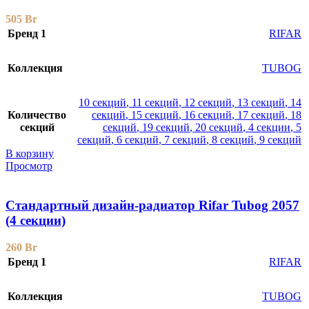
505
Br
Бренд 1
RIFAR
Коллекция
TUBOG
10 секций
,
11 секций
,
12 секций
,
13 секций
,
14
Количество
секций
,
15 секций
,
16 секций
,
17 секций
,
18
секций
секций
,
19 секций
,
20 секций
,
4 секции
,
5
секций
,
6 секций
,
7 секций
,
8 секций
,
9 секций
В корзину
Просмотр
Стандартный дизайн-радиатор Rifar Tubog 2057
(4 секции)
260
Br
Бренд 1
RIFAR
Коллекция
TUBOG