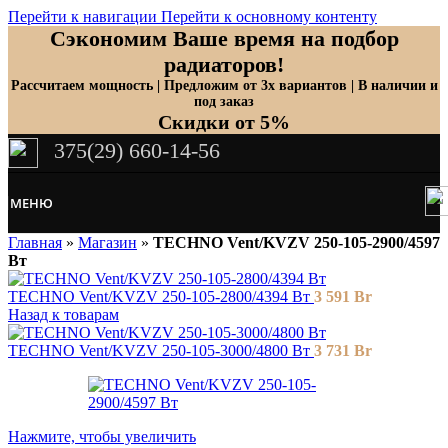
Перейти к навигации
Перейти к основному контенту
Сэкономим Ваше время на подбор
радиаторов!
Рассчитаем мощность | Предложим от 3х вариантов | В наличии и
под заказ
Скидки от 5%
375(29) 660-14-56
МЕНЮ
Главная
»
Магазин
»
TECHNO Vent/KVZV 250-105-2900/4597
Вт
TECHNO Vent/KVZV 250-105-2800/4394 Вт
3 591
Br
Назад к товарам
TECHNO Vent/KVZV 250-105-3000/4800 Вт
3 731
Br
Нажмите, чтобы увеличить