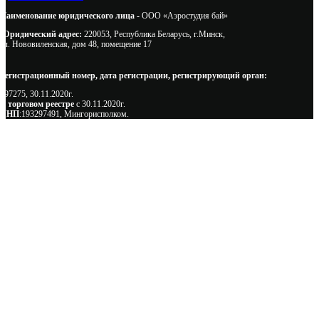
Наименование юридического лица -
ООО «Аэростудия бай»
Юридический адрес:
220053, Республика Беларусь, г.Минск,
ул. Нововиленская, дом 48, помещение 17
Регистрационный номер, дата регистрации, регистрирующий орган:
497275, 30.11.2020г.
В торговом реестре
с 30.11.2020г.
УНП
:193297491, Мингорисполком.
Сэкономьте Ваше время на подбор
радиаторов!
Позвоните и мы: - рассчитаем требуемую мощность; -
предложим от 3х вариантов в разном дизайне и ценовом
диапазоне; - большой выбор в наличии и под заказ;