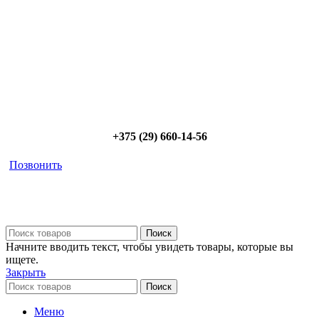
Позвоните и мы: - рассчитаем требуемую мощность; -
предложим от 3х вариантов в разном дизайне и ценовом
диапазоне; - большой выбор в наличии и под заказ;
Позвоните сейчас и получите скидку от
5%
+375 (29) 660-14-56
Позвонить
Поиск
Начните вводить текст, чтобы увидеть товары, которые вы
ищете.
Закрыть
Поиск
Меню