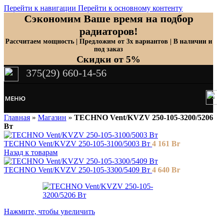
Перейти к навигации
Перейти к основному контенту
Сэкономим Ваше время на подбор
радиаторов!
Рассчитаем мощность | Предложим от 3х вариантов | В наличии и
под заказ
Скидки от 5%
375(29) 660-14-56
МЕНЮ
Главная
»
Магазин
»
TECHNO Vent/KVZV 250-105-3200/5206
Вт
TECHNO Vent/KVZV 250-105-3100/5003 Вт
4 161
Br
Назад к товарам
TECHNO Vent/KVZV 250-105-3300/5409 Вт
4 640
Br
Нажмите, чтобы увеличить