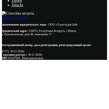
Daveti
Hitachi
AEROSTUDIA.BY
Наименование юридического лица -
ООО «Аэростудия бай»
Юридический адрес:
220053, Республика Беларусь, г.Минск,
ул. Нововиленская, дом 48, помещение 17
Регистрационный номер, дата регистрации, регистрирующий орган:
497275, 30.11.2020г.
В торговом реестре
с 30.11.2020г.
УНП
:193297491, Мингорисполком.
Сэкономьте Ваше время на подбор
радиаторов!