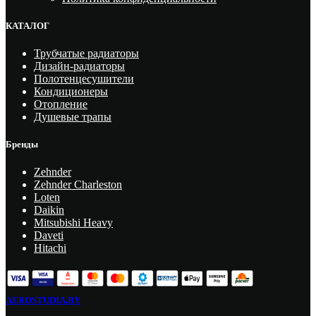
КАТАЛОГ
Трубчатые радиаторы
Дизайн-радиаторы
Полотенцесушители
Кондиционеры
Отопление
Душевые трапы
Бренды
Zehnder
Zehnder Charleston
Loten
Daikin
Mitsubishi Heavy
Daveti
Hitachi
AEROSTUDIA.BY