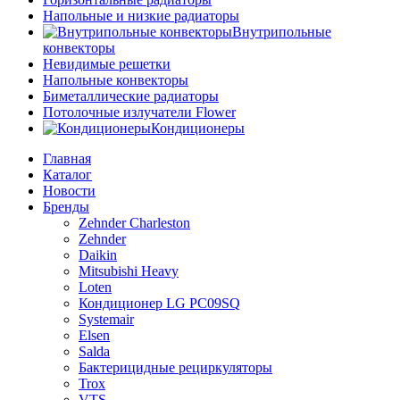
Напольные и низкие радиаторы
Внутрипольные
конвекторы
Невидимые решетки
Напольные конвекторы
Биметаллические радиаторы
Потолочные излучатели Flower
Кондиционеры
Главная
Каталог
Новости
Бренды
Zehnder Charleston
Zehnder
Daikin
Mitsubishi Heavy
Loten
Кондиционер LG PC09SQ
Systemair
Elsen
Salda
Бактерицидные рециркуляторы
Trox
VTS