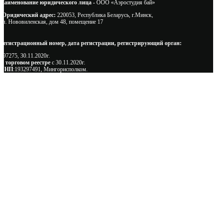
Наименование юридического лица -
ООО «Аэростудия бай»
Юридический адрес:
220053, Республика Беларусь, г.Минск,
ул. Нововиленская, дом 48, помещение 17
Регистрационный номер, дата регистрации, регистрирующий орган:
497275, 30.11.2020г.
В торговом реестре
с 30.11.2020г.
УНП
:193297491, Мингорисполком.
Сэкономьте Ваше время на подбор
радиаторов!
Позвоните и мы: - рассчитаем требуемую мощность; -
предложим от 3х вариантов в разном дизайне и ценовом
диапазоне; - большой выбор в наличии и под заказ;