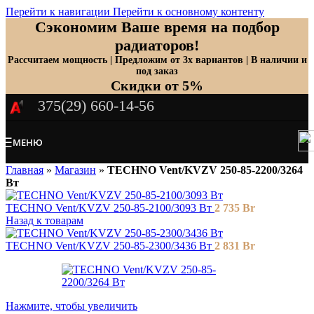
Перейти к навигации
Перейти к основному контенту
Сэкономим Ваше время на подбор
радиаторов!
Рассчитаем мощность | Предложим от 3х вариантов | В наличии и
под заказ
Скидки от 5%
375(29) 660-14-56
МЕНЮ
Главная
»
Магазин
»
TECHNO Vent/KVZV 250-85-2200/3264
Вт
TECHNO Vent/KVZV 250-85-2100/3093 Вт
2 735
Br
Назад к товарам
TECHNO Vent/KVZV 250-85-2300/3436 Вт
2 831
Br
Нажмите, чтобы увеличить