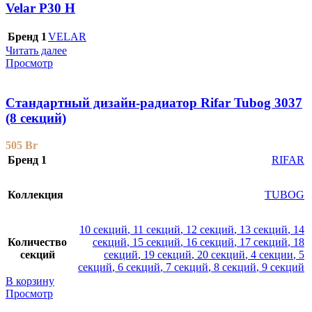
Velar P30 H
Бренд 1
VELAR
Читать далее
Просмотр
Стандартный дизайн-радиатор Rifar Tubog 3037
(8 секций)
505
Br
Бренд 1
RIFAR
Коллекция
TUBOG
10 секций
,
11 секций
,
12 секций
,
13 секций
,
14
Количество
секций
,
15 секций
,
16 секций
,
17 секций
,
18
секций
секций
,
19 секций
,
20 секций
,
4 секции
,
5
секций
,
6 секций
,
7 секций
,
8 секций
,
9 секций
В корзину
Просмотр