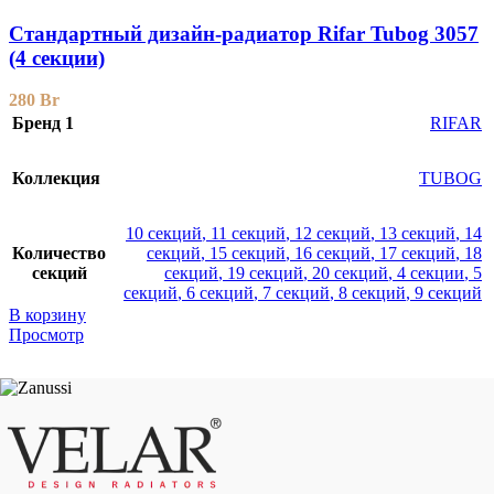
Стандартный дизайн-радиатор Rifar Tubog 3057
(4 секции)
280
Br
Бренд 1
RIFAR
Коллекция
TUBOG
10 секций
,
11 секций
,
12 секций
,
13 секций
,
14
Количество
секций
,
15 секций
,
16 секций
,
17 секций
,
18
секций
секций
,
19 секций
,
20 секций
,
4 секции
,
5
секций
,
6 секций
,
7 секций
,
8 секций
,
9 секций
В корзину
Просмотр