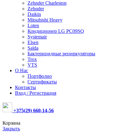
Zehnder Charleston
Zehnder
Daikin
Mitsubishi Heavy
Loten
Кондиционер LG PC09SQ
Systemair
Elsen
Salda
Бактерицидные рециркуляторы
Trox
VTS
О Нас
Портфолио
Сертификаты
Контакты
Вход / Регистрация
+375(29) 660-14-56
Корзина
Закрыть