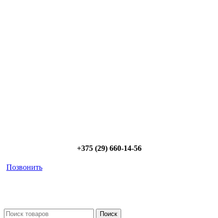
Сэкономьте Ваше время на подбор
радиаторов!
Позвоните и мы: - рассчитаем требуемую мощность; -
предложим от 3х вариантов в разном дизайне и ценовом
диапазоне; - большой выбор в наличии и под заказ;
Позвоните сейчас и получите скидку от
5%
+375 (29) 660-14-56
Позвонить
Поиск