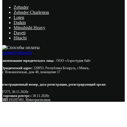
Zehnder
Zehnder Charleston
Loten
Daikin
Mitsubishi Heavy
Daveti
Hitachi
AEROSTUDIA.BY
Наименование юридического лица -
ООО «Аэростудия бай»
Юридический адрес:
220053, Республика Беларусь, г.Минск,
ул. Нововиленская, дом 48, помещение 17
Регистрационный номер, дата регистрации, регистрирующий орган:
497275, 30.11.2020г.
В торговом реестре
с 30.11.2020г.
УНП
:193297491, Мингорисполком.