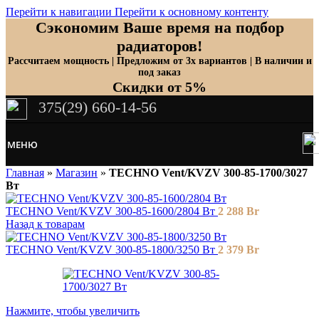
Перейти к навигации
Перейти к основному контенту
Сэкономим Ваше время на подбор
радиаторов!
Рассчитаем мощность | Предложим от 3х вариантов | В наличии и
под заказ
Скидки от 5%
375(29) 660-14-56
МЕНЮ
Главная
»
Магазин
»
TECHNO Vent/KVZV 300-85-1700/3027
Вт
TECHNO Vent/KVZV 300-85-1600/2804 Вт
2 288
Br
Назад к товарам
TECHNO Vent/KVZV 300-85-1800/3250 Вт
2 379
Br
Нажмите, чтобы увеличить