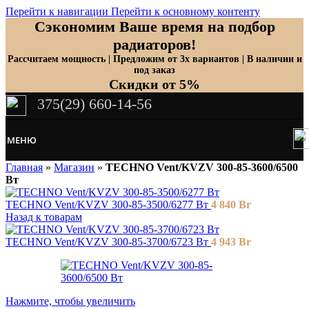
Перейти к навигации
Перейти к основному контенту
Сэкономим Ваше время на подбор
радиаторов!
Рассчитаем мощность | Предложим от 3х вариантов | В наличии и
под заказ
Скидки от 5%
375(29) 660-14-56
МЕНЮ
Главная
»
Магазин
»
TECHNO Vent/KVZV 300-85-3600/6500
Вт
TECHNO Vent/KVZV 300-85-3500/6277 Вт
4 840
Br
Назад к товарам
TECHNO Vent/KVZV 300-85-3700/6723 Вт
4 943
Br
Нажмите, чтобы увеличить