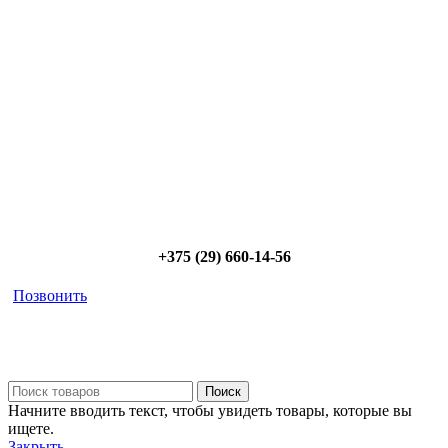
радиаторов!
Позвоните и мы: - рассчитаем требуемую мощность; -
предложим от 3х вариантов в разном дизайне и ценовом
диапазоне; - большой выбор в наличии и под заказ;
Позвоните сейчас и получите скидку от
5%
+375 (29) 660-14-56
Позвонить
Поиск
Начните вводить текст, чтобы увидеть товары, которые вы
ищете.
Закрыть