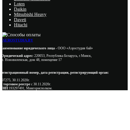
Loten
Daikin
Mitsubishi Heavy
Daveti
Hitachi
AEROSTUDIA.BY
Наименование юридического лица -
ООО «Аэростудия бай»
Юридический адрес:
220053, Республика Беларусь, г.Минск,
ул. Нововиленская, дом 48, помещение 17
Регистрационный номер, дата регистрации, регистрирующий орган:
497275, 30.11.2020г.
В торговом реестре
с 30.11.2020г.
УНП
:193297491, Мингорисполком.
Сэкономьте Ваше время на подбор