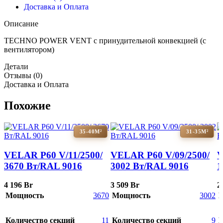
Доставка и Оплата
Описание
TECHNO POWER VENT с принудительной конвекцией (c
вентилятором)
Детали
Отзывы (0)
Доставка и Оплата
Похожие
35-40М²
31-35М²
VELAR P60 V/11/2500/
VELAR P60 V/09/2500/
V
3670 Bт/RAL 9016
3002 Bт/RAL 9016
1
4 196
Br
3 509
Br
2
Мощность
3670
Мощность
3002
Количество секций
11
Количество секций
9
К