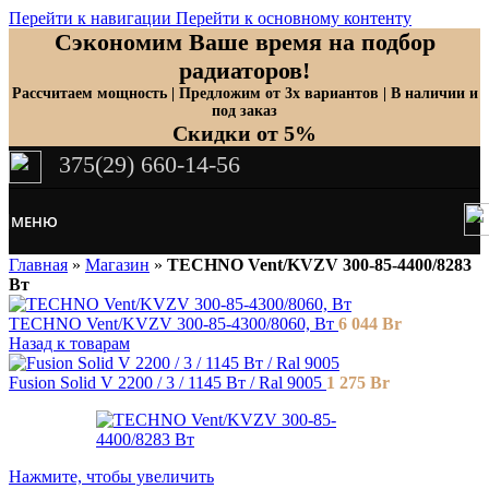
Перейти к навигации
Перейти к основному контенту
Сэкономим Ваше время на подбор
радиаторов!
Рассчитаем мощность | Предложим от 3х вариантов | В наличии и
под заказ
Скидки от 5%
375(29) 660-14-56
МЕНЮ
Главная
»
Магазин
»
TECHNO Vent/KVZV 300-85-4400/8283
Вт
TECHNO Vent/KVZV 300-85-4300/8060, Вт
6 044
Br
Назад к товарам
Fusion Solid V 2200 / 3 / 1145 Вт / Ral 9005
1 275
Br
Нажмите, чтобы увеличить