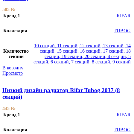
505
Br
Бренд 1
RIFAR
Коллекция
TUBOG
10 секций
,
11 секций
,
12 секций
,
13 секций
,
14
Количество
секций
,
15 секций
,
16 секций
,
17 секций
,
18
секций
секций
,
19 секций
,
20 секций
,
4 секции
,
5
секций
,
6 секций
,
7 секций
,
8 секций
,
9 секций
В корзину
Просмотр
Низкий дизайн-радиатор Rifar Tubog 2037 (8
секций)
445
Br
Бренд 1
RIFAR
Коллекция
TUBOG