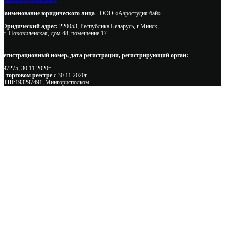
Наименование юридического лица -
ООО «Аэростудия бай»
Юридический адрес:
220053, Республика Беларусь, г.Минск,
ул. Нововиленская, дом 48, помещение 17
Регистрационный номер, дата регистрации, регистрирующий орган:
497275, 30.11.2020г.
В торговом реестре
с 30.11.2020г.
УНП
:193297491, Мингорисполком.
Сэкономьте Ваше время на подбор
радиаторов!
Позвоните и мы: - рассчитаем требуемую мощность; -
предложим от 3х вариантов в разном дизайне и ценовом
диапазоне; - большой выбор в наличии и под заказ;