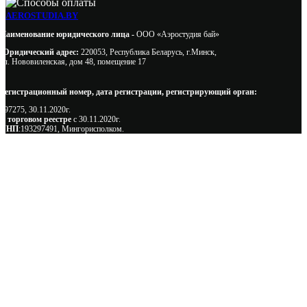
AEROSTUDIA.BY
Наименование юридического лица -
ООО «Аэростудия бай»
Юридический адрес:
220053, Республика Беларусь, г.Минск,
ул. Нововиленская, дом 48, помещение 17
Регистрационный номер, дата регистрации, регистрирующий орган:
497275, 30.11.2020г.
В торговом реестре
с 30.11.2020г.
УНП
:193297491, Мингорисполком.
Сэкономьте Ваше время на подбор
радиаторов!
Позвоните и мы: - рассчитаем требуемую мощность; -
предложим от 3х вариантов в разном дизайне и ценовом