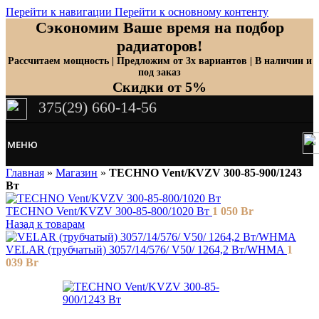
Перейти к навигации
Перейти к основному контенту
Сэкономим Ваше время на подбор
радиаторов!
Рассчитаем мощность | Предложим от 3х вариантов | В наличии и
под заказ
Скидки от 5%
375(29) 660-14-56
МЕНЮ
Главная
»
Магазин
»
TECHNO Vent/KVZV 300-85-900/1243
Вт
TECHNO Vent/KVZV 300-85-800/1020 Вт
1 050
Br
Назад к товарам
VELAR (трубчатый) 3057/14/576/ V50/ 1264,2 Bт/WHMA
1
039
Br