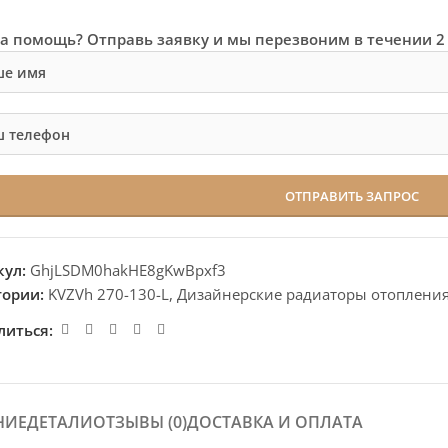
а помощь? Отправь заявку и мы перезвоним в течении 2
кул:
GhjLSDM0hakHE8gKwBpxf3
гории:
KVZVh 270-130-L
,
Дизайнерские радиаторы отоплени
литься:
НИЕ
ДЕТАЛИ
ОТЗЫВЫ (0)
ДОСТАВКА И ОПЛАТА