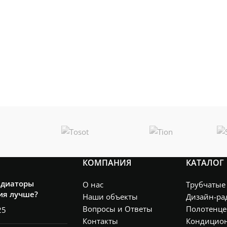
КОМПАНИЯ
КАТАЛОГ
адиаторы
О нас
Трубчатые
ия лучше?
Наши объекты
Дизайн-ра
Вопросы и Ответы
Полотенце
25
Контакты
Кондицио