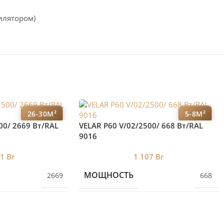
илятором)
26-30М²
5-8М²
00/ 2669 Bт/RAL
VELAR P60 V/02/2500/ 668 Bт/RAL
9016
11
Br
1 107
Br
МОЩНОСТЬ
2669
668
ЕКЦИЙ
КОЛИЧЕСТВО СЕКЦИЙ
8
2