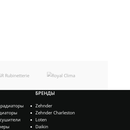
БРЕНДЫ
 радиаторы
Zehnder
диаторы
Zehnder Charleston
сушители
Loten
неры
Daikin