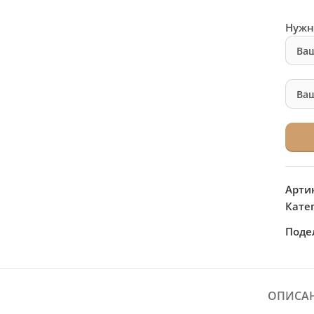
Нужн
Арти
Кате
Поде
ОПИСА