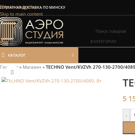
Сэкономим Ваш
Skip to navigation
ЕСПЛАТНАЯ ДОСТАВКА ПО МИНСКУ
Skip to main content
Рассчитаем мощность | П
В КАТЕГОРИИ
КАТАЛОГ
Главная
»
Магазин
»
TECHNO Vent/KVZVh 270-130-2700/4089
Нажмите, чтобы увеличить
TE
5 1
-