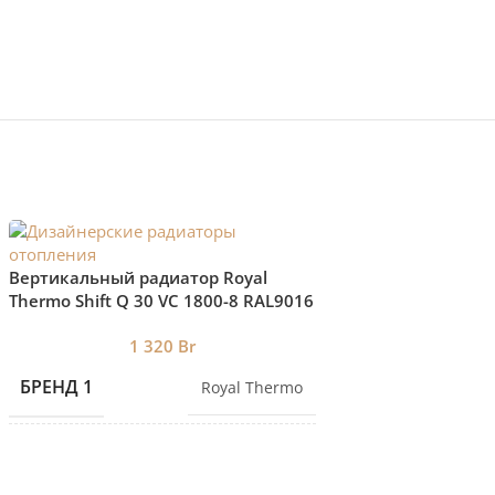
Вертикальный тру
Вертикальный радиатор Royal
радиатор Velar P60
Thermo Shift Q 30 VС 1800-8 RAL9016
нижнее подключение
БРЕНД 1
1 320
Br
БРЕНД 1
Royal Thermo