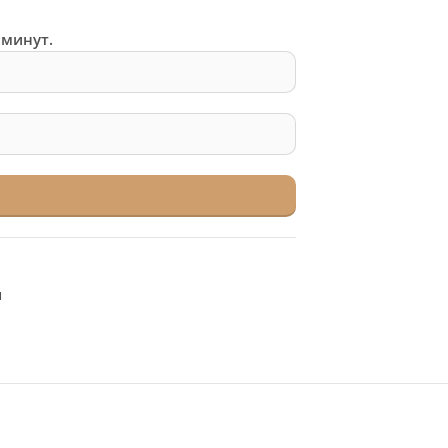
 минут.
я