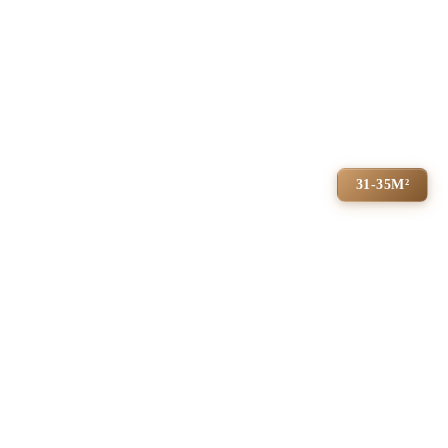
31-35М²