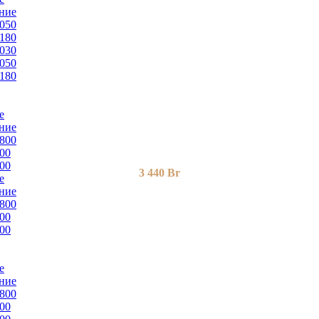
ние
050
180
030
050
180
е
ние
800
00
00
3 440
Br
е
ние
800
00
00
е
ние
800
00