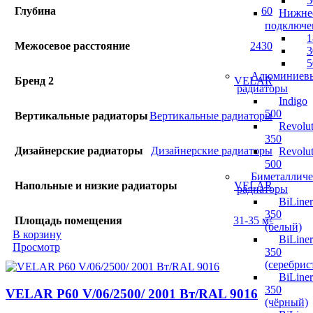
5
Глубина
60
Нижне
подключе
1
Межосевое расстояние
2430
3
5
Алюминиев
Бренд 2
VELAR
радиаторы
Indigo
500
Вертикальные радиаторы
Вертикальные радиаторы
Revolut
350
Дизайнерские радиаторы
Дизайнерские радиаторы
Revolut
500
Биметалличе
Напольные и низкие радиаторы
VELAR
радиаторы
BiLiner
350
Площадь помещения
31-35 м²
(белый)
В корзину
BiLiner
Просмотр
350
(серебрис
BiLiner
350
VELAR P60 V/06/2500/ 2001 Bт/RAL 9016
(чёрный)