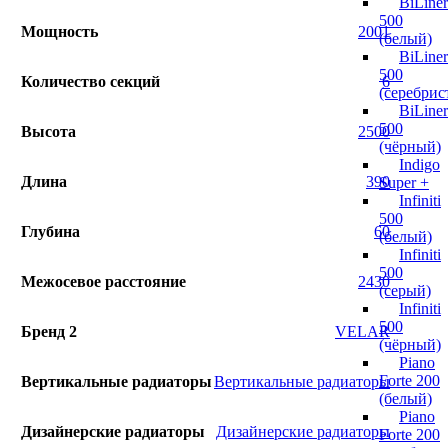
BiLiner
500
Мощность
2001
(белый)
BiLiner
500
Количество секций
6
(серебрис
BiLiner
500
Высота
2500
(чёрный)
Indigo
Длина
390
Super +
Infiniti
500
Глубина
60
(белый)
Infiniti
500
Межосевое расстояние
2430
(серый)
Infiniti
500
Бренд 2
VELAR
(чёрный)
Piano
Forte 200
Вертикальные радиаторы
Вертикальные радиаторы
(белый)
Piano
Дизайнерские радиаторы
Дизайнерские радиаторы
Forte 200