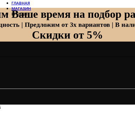
ГЛАВНАЯ
МАГАЗИН
м Ваше время на подбор ра
БРЕНДЫ
Отопление
ность | Предложим от 3х вариантов | В нали
Скидки от 5%
Zehnder
Zehnder Charleston
Loten
Daveti
Royal Thermo
Кондиционеры
Daikin
Mitsubishi Heavy
Hitachi
Mitsubishi Electric
LG
6
Все бренды
Вентиляция
Invisiline
Muno Air
Systemair