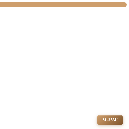
31-35М²