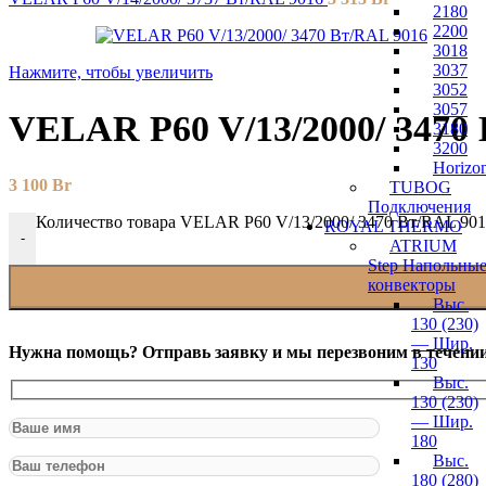
2180
2200
3018
3037
Нажмите, чтобы увеличить
3052
3057
VELAR P60 V/13/2000/ 3470
3180
3200
Horizon
3 100
Br
TUBOG
Подключения
Количество товара VELAR P60 V/13/2000/ 3470 Bт/RAL 90
ROYAL THERMO
-
ATRIUM
Step Напольны
конвекторы
Выс.
130 (230)
— Шир.
Нужна помощь? Отправь заявку и мы перезвоним в течении
130
Выс.
130 (230)
— Шир.
180
Выс.
180 (280)