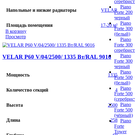
серебрис
Piano
Напольные и низкие радиаторы
VELAR
Forte 200
черный
Piano
Площадь помещения
17-20 м²
Forte 300
В корзину
(белый)
Просмотр
Piano
Forte 300
серебрис
Piano
VELAR P60 V/04/2500/ 1335 Bт/RAL 9016
Forte 300
черный
Piano
Мощность
1335
Forte 500
(белый)
Piano
Количество секций
4
Forte 500
(серебрис
Piano
Высота
2500
Forte 500
(чёрный)
Длина
258
Piano
Forte
Tower