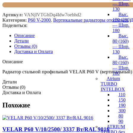
— Шир.
130
Выс.
Артикул:
VANjIVTGhDq4Idw7oebhd2
180 (280)
Категории:
P60 V-2000
,
Вертикальные радиаторы отопления
,
Д
— Шир.
Поделиться:
180
Описание
Выс.
Детали
80 (160)
Отзывы (0)
— Шир.
Доставка и Оплата
130
Выс.
Описание
80 (160)
— Шир.
Радиатор стальной профильный VELAR P60 V (вертикальный) 
180
Atrium
Детали
TURBO
Отзывы (0)
INTELBOX
Доставка и Оплата
110
150
Похожие
190
300
80
90
ATRIUM
VELAR P60 V/10/2500/ 3337 Bт/RAL 9016
TURBO без