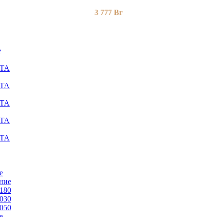
3 777
Br
е
ТА
ТА
ТА
ТА
ТА
е
ние
180
030
050
е