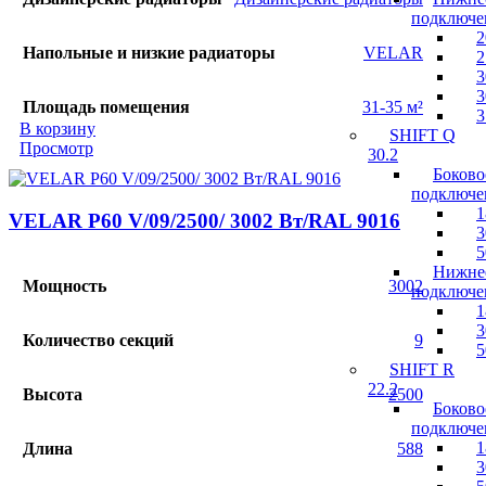
подключе
2
Напольные и низкие радиаторы
VELAR
2
3
3
Площадь помещения
31-35 м²
3
В корзину
SHIFT Q
Просмотр
30.2
Боково
подключе
1
VELAR P60 V/09/2500/ 3002 Bт/RAL 9016
3
5
Нижне
Мощность
3002
подключе
1
3
Количество секций
9
5
SHIFT R
22.2
Высота
2500
Боково
подключе
1
Длина
588
3