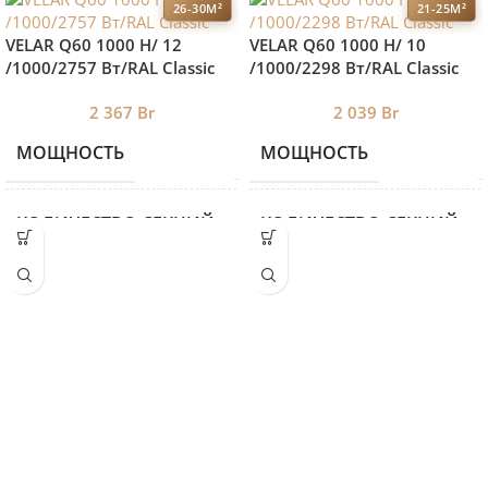
26-30М²
21-25М²
VELAR Q60 1000 H/ 12
VELAR Q60 1000 H/ 10
/1000/2757 Вт/RAL Classic
/1000/2298 Вт/RAL Classic
2 367
Br
2 039
Br
МОЩНОСТЬ
МОЩНОСТЬ
2757
КОЛИЧЕСТВО СЕКЦИЙ
КОЛИЧЕСТВО СЕКЦИЙ
16
ВЫСОТА
ВЫСОТА
940
ДЛИНА
ДЛИНА
1000
ГЛУБИНА
ГЛУБИНА
87