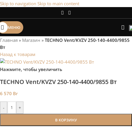
Skip to navigation
Skip to main content
Сэкономим Ваше время на подбор
радиаторов!
МЕНЮ
Рассчитаем мощность | Предложим от 3х вариантов | В
наличии и под заказ
Главная
»
Магазин
»
TECHNO Vent/KVZV 250-140-4400/9855
Скидки от 5%
Вт
Назад к товарам
Нажмите, чтобы увеличить
TECHNO Vent/KVZV 250-140-4400/9855 Вт
6 570
Br
-
+
В КОРЗИНУ