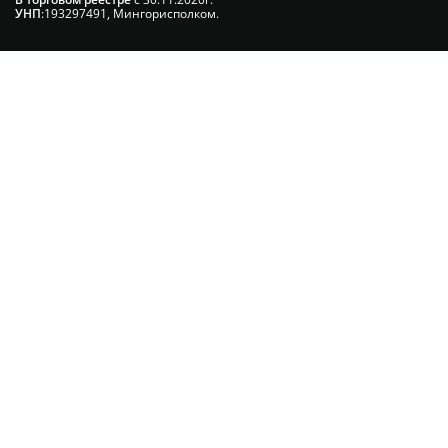
УНП
:193297491, Мингорисполком.
Сэкономьте Ваше время на подбор
радиаторов!
Позвоните и мы: - рассчитаем требуемую мощность; -
предложим от 3х вариантов в разном дизайне и ценовом
диапазоне; - большой выбор в наличии и под заказ;
Позвоните сейчас и получите скидку
от 5%
+375 (29) 660-14-56