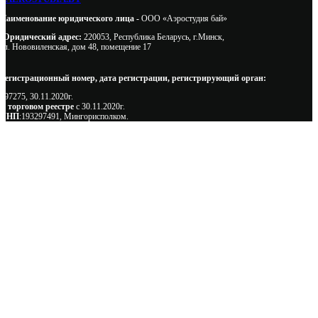
Наименование юридического лица -
ООО «Аэростудия бай»
Юридический адрес:
220053, Республика Беларусь, г.Минск,
ул. Нововиленская, дом 48, помещение 17
Регистрационный номер, дата регистрации, регистрирующий орган:
497275, 30.11.2020г.
В торговом реестре
с 30.11.2020г.
УНП
:193297491, Мингорисполком.
Сэкономьте Ваше время на подбор
радиаторов!
Позвоните и мы: - рассчитаем требуемую мощность; -
предложим от 3х вариантов в разном дизайне и ценовом
диапазоне; - большой выбор в наличии и под заказ;