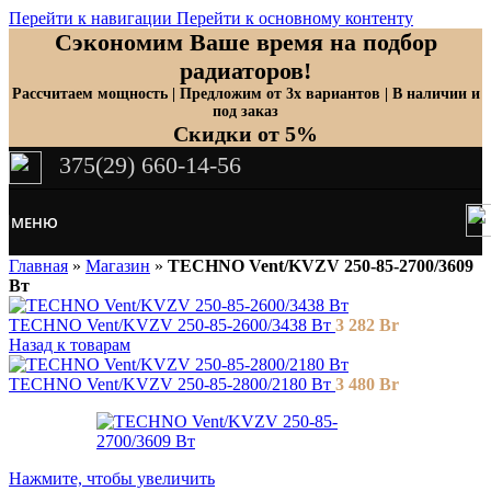
Перейти к навигации
Перейти к основному контенту
Сэкономим Ваше время на подбор
радиаторов!
Рассчитаем мощность | Предложим от 3х вариантов | В наличии и
под заказ
Скидки от 5%
375(29) 660-14-56
МЕНЮ
Главная
»
Магазин
»
TECHNO Vent/KVZV 250-85-2700/3609
Вт
TECHNO Vent/KVZV 250-85-2600/3438 Вт
3 282
Br
Назад к товарам
TECHNO Vent/KVZV 250-85-2800/2180 Вт
3 480
Br
Нажмите, чтобы увеличить