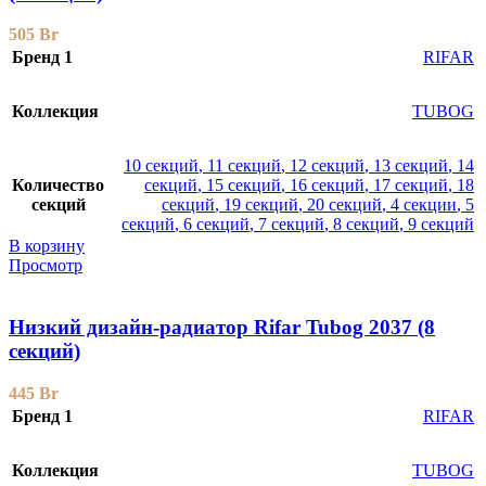
505
Br
Бренд 1
RIFAR
Коллекция
TUBOG
10 секций
,
11 секций
,
12 секций
,
13 секций
,
14
Количество
секций
,
15 секций
,
16 секций
,
17 секций
,
18
секций
секций
,
19 секций
,
20 секций
,
4 секции
,
5
секций
,
6 секций
,
7 секций
,
8 секций
,
9 секций
В корзину
Просмотр
Низкий дизайн-радиатор Rifar Tubog 2037 (8
секций)
445
Br
Бренд 1
RIFAR
Коллекция
TUBOG