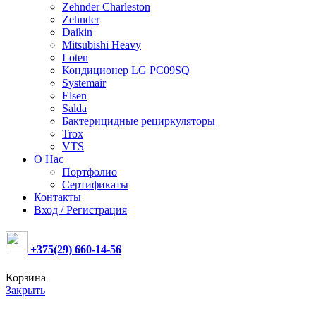
Zehnder Charleston
Zehnder
Daikin
Mitsubishi Heavy
Loten
Кондиционер LG PC09SQ
Systemair
Elsen
Salda
Бактерицидные рециркуляторы
Trox
VTS
О Нас
Портфолио
Сертификаты
Контакты
Вход / Регистрация
+375(29) 660-14-56
Корзина
Закрыть