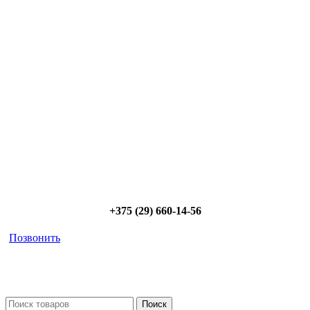
Сэкономьте Ваше время на подбор
радиаторов!
Позвоните и мы: - рассчитаем требуемую мощность; -
предложим от 3х вариантов в разном дизайне и ценовом
диапазоне; - большой выбор в наличии и под заказ;
Позвоните сейчас и получите скидку от
5%
+375 (29) 660-14-56
Позвонить
Поиск