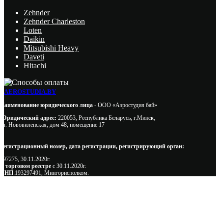
Zehnder
Zehnder Charleston
Loten
Daikin
Mitsubishi Heavy
Daveti
Hitachi
AEROSTUDIA.BY
Наименование юридического лица -
ООО «Аэростудия бай»
Юридический адрес:
220053, Республика Беларусь, г.Минск,
ул. Нововиленская, дом 48, помещение 17
Регистрационный номер, дата регистрации, регистрирующий орган:
497275, 30.11.2020г.
В торговом реестре
с 30.11.2020г.
УНП
:193297491, Мингорисполком.