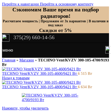
Перейти к навигации
Перейти к основному контенту
Сэкономим Ваше время на подбор
радиаторов!
Рассчитаем мощность | Предложим от 3х вариантов | В наличии и
под заказ
Скидки от 5%
375(29) 660-14-56
МЕНЮ
Главная
»
Магазин
»
TECHNO Vent/KVZV 300-105-4700/9193
Вт
TECHNO Vent/KVZV 300-105-4600/9421 Вт
6 515
Br
Назад к товарам
TECHNO Vent/KVZV 300-105-4800/9421 Вт
6 634
Br
Нажмите, чтобы увеличить