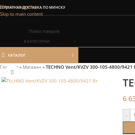
Сэкономим Ваш
Skip to navigation
ЕСПЛАТНАЯ ДОСТАВКА ПО МИНСКУ
Skip to main content
Рассчитаем мощность | П
В КАТЕГОРИИ
КАТАЛОГ
Главная
»
Магазин
»
TECHNO Vent/KVZV 300-105-4800/9421 
Нажмите, чтобы увеличить
TE
6 6
-