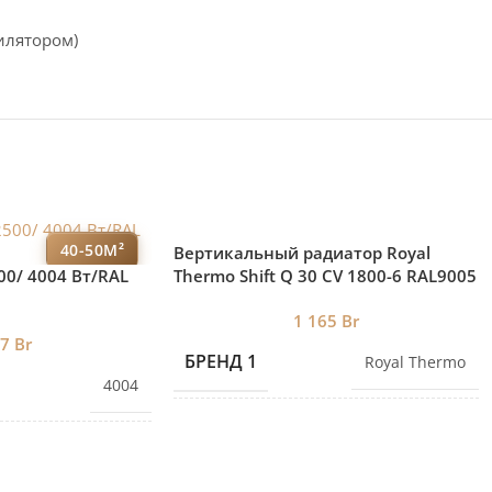
илятором)
40-50М²
Вертикальный радиатор Royal
00/ 4004 Bт/RAL
Thermo Shift Q 30 CV 1800-6 RAL9005
нижнее подключение
1 165
Br
57
Br
БРЕНД 1
Royal Thermo
4004
ЕКЦИЙ
12