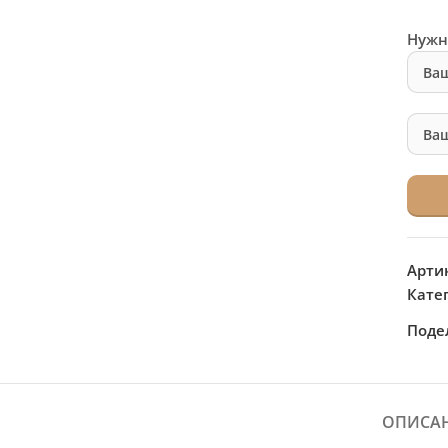
Нужн
Арти
Кате
Поде
ОПИСА