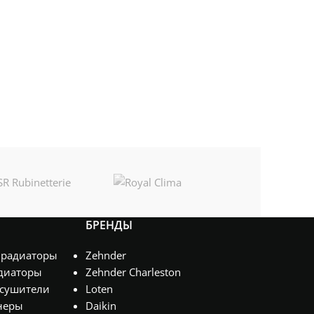
БРЕНДЫ
 радиаторы
Zehnder
диаторы
Zehnder Charleston
сушители
Loten
неры
Daikin