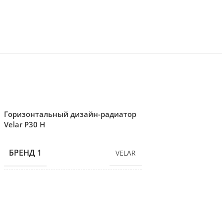
Горизонтальный дизайн-радиатор
Вертикальный ра
Velar P30 H
подключением Vel
БРЕНД 1
БРЕНД 1
VELAR