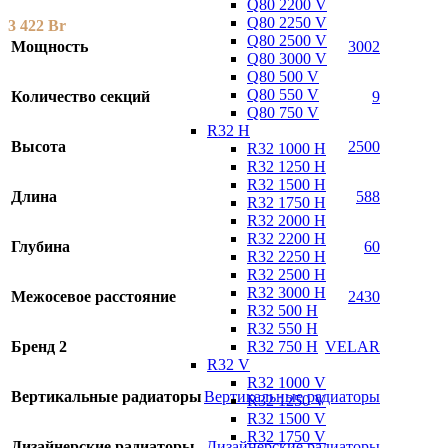
Q80 2200 V
Q80 2250 V
3 422
Br
Q80 2500 V
Мощность
3002
Q80 3000 V
Q80 500 V
Q80 550 V
Количество секций
9
Q80 750 V
R32 H
Высота
2500
R32 1000 H
R32 1250 H
R32 1500 H
Длина
588
R32 1750 H
R32 2000 H
R32 2200 H
Глубина
60
R32 2250 H
R32 2500 H
R32 3000 H
Межосевое расстояние
2430
R32 500 H
R32 550 H
R32 750 H
Бренд 2
VELAR
R32 V
R32 1000 V
Вертикальные радиаторы
Вертикальные радиаторы
R32 1250 V
R32 1500 V
R32 1750 V
Дизайнерские радиаторы
Дизайнерские радиаторы