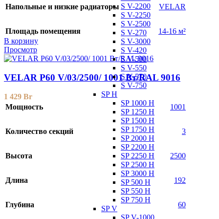
S V-2200
Напольные и низкие радиаторы
VELAR
S V-2250
S V-2500
Площадь помещения
14-16 м²
S V-270
В корзину
S V-3000
Просмотр
S V-420
S V-500
S V-550
S V-570
VELAR P60 V/03/2500/ 1001 Bт/RAL 9016
S V-750
SP H
1 429
Br
SP 1000 H
Мощность
1001
SP 1250 H
SP 1500 H
SP 1750 H
Количество секций
3
SP 2000 H
SP 2200 H
SP 2250 H
Высота
2500
SP 2500 H
SP 3000 H
Длина
192
SP 500 H
SP 550 H
SP 750 H
Глубина
60
SP V
SP V-1000