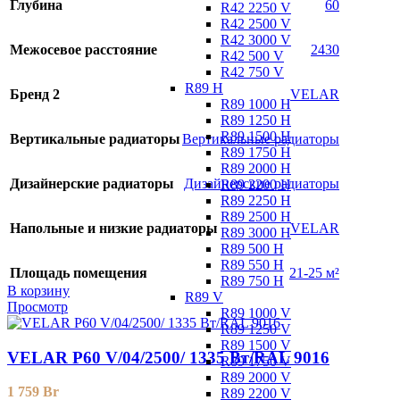
Глубина
60
R42 2250 V
R42 2500 V
R42 3000 V
Межосевое расстояние
2430
R42 500 V
R42 750 V
R89 H
Бренд 2
VELAR
R89 1000 H
R89 1250 H
R89 1500 H
Вертикальные радиаторы
Вертикальные радиаторы
R89 1750 H
R89 2000 H
Дизайнерские радиаторы
Дизайнерские радиаторы
R89 2200 H
R89 2250 H
R89 2500 H
Напольные и низкие радиаторы
VELAR
R89 3000 H
R89 500 H
R89 550 H
Площадь помещения
21-25 м²
R89 750 H
В корзину
R89 V
Просмотр
R89 1000 V
R89 1250 V
R89 1500 V
VELAR P60 V/04/2500/ 1335 Bт/RAL 9016
R89 1750 V
R89 2000 V
1 759
Br
R89 2200 V