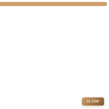
31-35М²