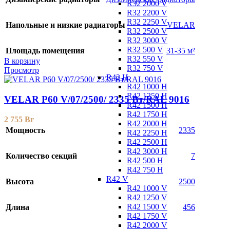
R32 2000 V
R32 2200 V
R32 2250 V
Напольные и низкие радиаторы
VELAR
R32 2500 V
R32 3000 V
R32 500 V
Площадь помещения
31-35 м²
R32 550 V
В корзину
R32 750 V
Просмотр
R42 H
R42 1000 H
R42 1250 H
VELAR P60 V/07/2500/ 2335 Bт/RAL 9016
R42 1500 H
R42 1750 H
2 755
Br
R42 2000 H
Мощность
2335
R42 2250 H
R42 2500 H
R42 3000 H
Количество секций
7
R42 500 H
R42 750 H
R42 V
Высота
2500
R42 1000 V
R42 1250 V
R42 1500 V
Длина
456
R42 1750 V
R42 2000 V