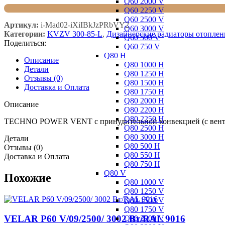
Q60 2000 V
Q60 2250 V
Q60 2500 V
Артикул:
i-Mad02-iXiIBkJzPRbVY2
Q60 3000 V
Категории:
KVZV 300-85-L
,
Дизайнерские радиаторы отоплен
Q60 500 V
Поделиться:
Q60 750 V
Q80 H
Описание
Q80 1000 H
Детали
Q80 1250 H
Отзывы (0)
Q80 1500 H
Доставка и Оплата
Q80 1750 H
Q80 2000 H
Описание
Q80 2200 H
Q80 2250 H
TECHNO POWER VENT с принудительной конвекцией (c вент
Q80 2500 H
Q80 3000 H
Детали
Q80 500 H
Отзывы (0)
Q80 550 H
Доставка и Оплата
Q80 750 H
Q80 V
Похожие
Q80 1000 V
Q80 1250 V
Q80 1500 V
Q80 1750 V
VELAR P60 V/09/2500/ 3002 Bт/RAL 9016
Q80 2000 V