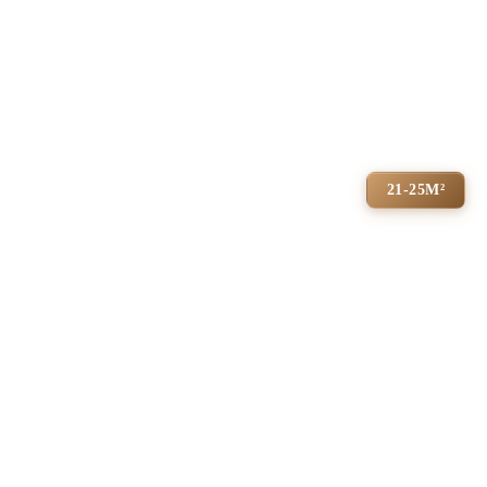
21-25М²