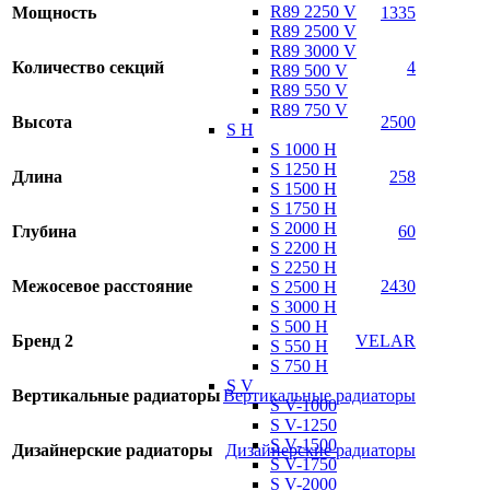
R89 2250 V
Мощность
1335
R89 2500 V
R89 3000 V
Количество секций
4
R89 500 V
R89 550 V
R89 750 V
Высота
2500
S H
S 1000 H
S 1250 H
Длина
258
S 1500 H
S 1750 H
S 2000 H
Глубина
60
S 2200 H
S 2250 H
Межосевое расстояние
2430
S 2500 H
S 3000 H
S 500 H
Бренд 2
VELAR
S 550 H
S 750 H
S V
Вертикальные радиаторы
Вертикальные радиаторы
S V-1000
S V-1250
S V-1500
Дизайнерские радиаторы
Дизайнерские радиаторы
S V-1750
S V-2000