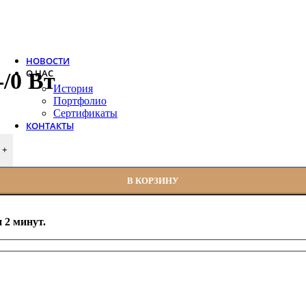
Trox
Salda
VTS
НОВОСТИ
О НАС
/0 Вт
История
Портфолио
Сертификаты
КОНТАКТЫ
+
В КОРЗИНУ
 2 минут.