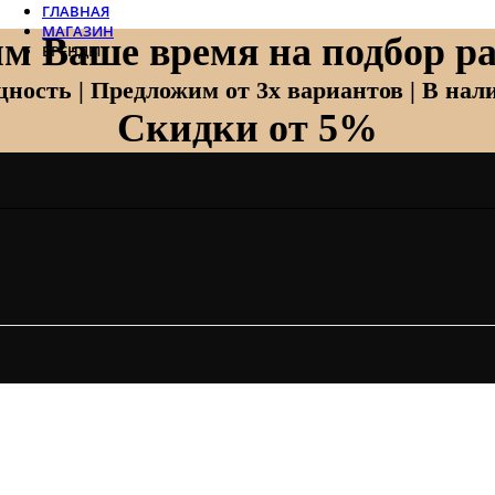
ГЛАВНАЯ
МАГАЗИН
м Ваше время на подбор ра
БРЕНДЫ
Отопление
ность | Предложим от 3х вариантов | В нали
Скидки от 5%
Zehnder
Zehnder Charleston
Loten
Daveti
Royal Thermo
Кондиционеры
Daikin
Mitsubishi Heavy
Hitachi
Mitsubishi Electric
LG
Все бренды
Вентиляция
Invisiline
Muno Air
Systemair