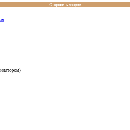
ия
илятором)