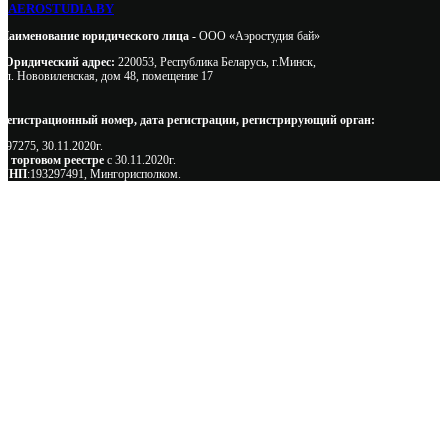
AEROSTUDIA.BY
Наименование юридического лица -
ООО «Аэростудия бай»
Юридический адрес:
220053, Республика Беларусь, г.Минск,
ул. Нововиленская, дом 48, помещение 17
Регистрационный номер, дата регистрации, регистрирующий орган:
497275, 30.11.2020г.
В торговом реестре
с 30.11.2020г.
УНП
:193297491, Мингорисполком.
Сэкономьте Ваше время на подбор
радиаторов!
Позвоните и мы: - рассчитаем требуемую мощность; -
предложим от 3х вариантов в разном дизайне и ценовом
диапазоне; - большой выбор в наличии и под заказ;