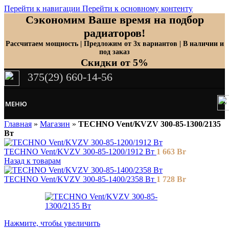
Перейти к навигации
Перейти к основному контенту
Сэкономим Ваше время на подбор
радиаторов!
Рассчитаем мощность | Предложим от 3х вариантов | В наличии и
под заказ
Скидки от 5%
375(29) 660-14-56
МЕНЮ
Главная
»
Магазин
»
TECHNO Vent/KVZV 300-85-1300/2135
Вт
TECHNO Vent/KVZV 300-85-1200/1912 Вт
1 663
Br
Назад к товарам
TECHNO Vent/KVZV 300-85-1400/2358 Вт
1 728
Br
Нажмите, чтобы увеличить