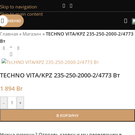
Skip to navigation
Сэкономим Ваше время на подбор
Skip to main content
радиаторов!
МЕНЮ
Рассчитаем мощность | Предложим от 3х вариантов | В
наличии и под заказ
Главная
»
Магазин
»
TECHNO VITA/KPZ 235-250-2000-2/4773
Скидки от 5%
Вт
Нажмите, чтобы увеличить
TECHNO VITA/KPZ 235-250-2000-2/4773 Вт
1 894
Br
-
+
В КОРЗИНУ
Нужна помощь? Отправь заявку и мы перезвоним в