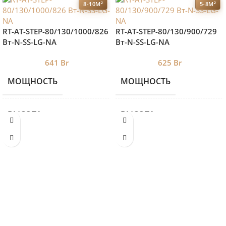
8-10М²
5-8М²
RT-AT-STEP-80/130/1000/826
RT-AT-STEP-80/130/900/729
Вт-N-SS-LG-NA
Вт-N-SS-LG-NA
641
Br
625
Br
МОЩНОСТЬ
МОЩНОСТЬ
826
ВЫСОТА
ВЫСОТА
80
ДЛИНА
ДЛИНА
1330
ЦВЕТ 2
ЦВЕТ 2
SS
ШИРИНА
ШИРИНА
130