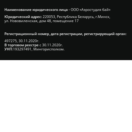
Наименование юридического лица -
ООО «Аэростудия бай»
Юридический адрес:
220053, Республика Беларусь, г.Минск,
ул. Нововиленская, дом 48, помещение 17
Регистрационный номер, дата регистрации, регистрирующий орган:
497275, 30.11.2020г.
В торговом реестре
с 30.11.2020г.
УНП
:193297491, Мингорисполком.
Сэкономьте Ваше время на подбор
радиаторов!
Позвоните и мы: - рассчитаем требуемую
мощность; - предложим от 3х вариантов в разном