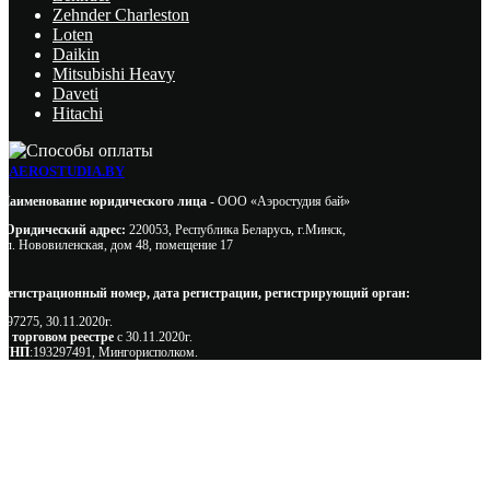
Zehnder Charleston
Loten
Daikin
Mitsubishi Heavy
Daveti
Hitachi
AEROSTUDIA.BY
Наименование юридического лица -
ООО «Аэростудия бай»
Юридический адрес:
220053, Республика Беларусь, г.Минск,
ул. Нововиленская, дом 48, помещение 17
Регистрационный номер, дата регистрации, регистрирующий орган:
497275, 30.11.2020г.
В торговом реестре
с 30.11.2020г.
УНП
:193297491, Мингорисполком.