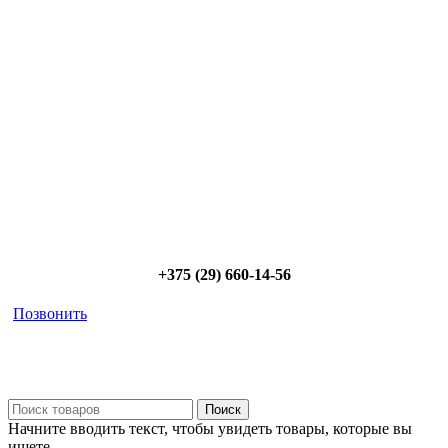
Сэкономьте Ваше время на подбор
радиаторов!
Позвоните и мы: - рассчитаем требуемую мощность; -
предложим от 3х вариантов в разном дизайне и ценовом
диапазоне; - большой выбор в наличии и под заказ;
Позвоните сейчас и получите скидку от
5%
+375 (29) 660-14-56
Позвонить
Поиск
Начните вводить текст, чтобы увидеть товары, которые вы
ищете.