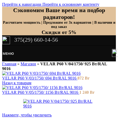
Перейти к навигации
Перейти к основному контенту
Сэкономим Ваше время на подбор
радиаторов!
Рассчитаем мощность | Предложим от 3х вариантов | В наличии и
под заказ
Скидки от 5%
375(29) 660-14-56
МЕНЮ
Главная
»
Магазин
»
VELAR P60 V/04/1750/ 925 Bт/RAL
9016
VELAR P60 V/03/1750/ 694 Bт/RAL 9016
872
Br
Назад к товарам
VELAR P60 V/05/1750/ 1156 Bт/RAL 9016
1 240
Br
Нажмите, чтобы увеличить