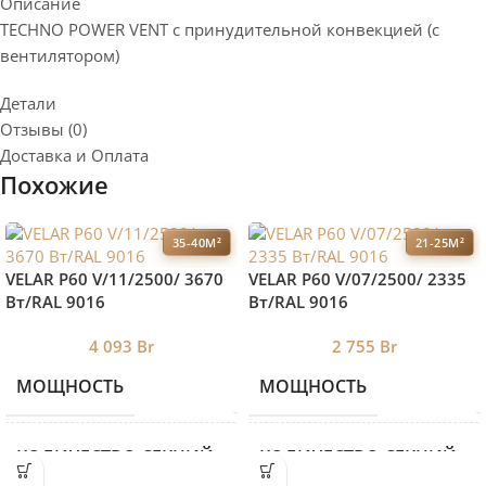
Описание
TECHNO POWER VENT с принудительной конвекцией (c
вентилятором)
Детали
Отзывы (0)
Доставка и Оплата
Похожие
35-40М²
21-25М²
VELAR P60 V/11/2500/ 3670
VELAR P60 V/07/2500/ 2335
Bт/RAL 9016
Bт/RAL 9016
4 093
Br
2 755
Br
МОЩНОСТЬ
МОЩНОСТЬ
3670
КОЛИЧЕСТВО СЕКЦИЙ
КОЛИЧЕСТВО СЕКЦИЙ
11