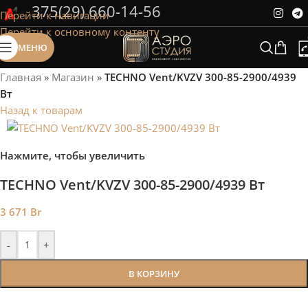
375(29) 660-14-56
Перейти к навигации
Сэкономим Ваше время на подбор
Перейти к основному контенту
радиаторов!
МЕНЮ
Рассчитаем мощность | Предложим от 3х вариантов | В
наличии и под заказ
Главная
»
Магазин
»
TECHNO Vent/KVZV 300-85-2900/4939
Скидки от 5%
Вт
Назад к товарам
Нажмите, чтобы увеличить
TECHNO Vent/KVZV 300-85-2900/4939 Вт
3 671
Br
-
+
В КОРЗИНУ