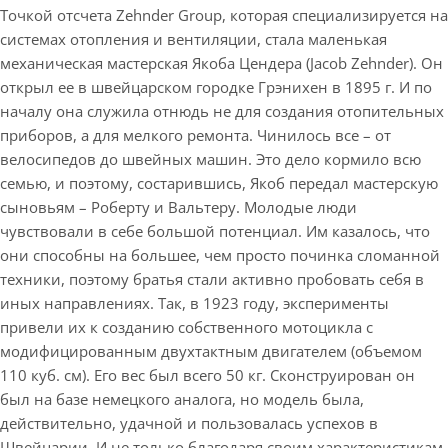
Точкой отсчета Zehnder Group, которая специализируется на
системах отопления и вентиляции, стала маленькая
механическая мастерская Якоба Цендера (Jacob Zehnder). Он
открыл ее в швейцарском городке Грэнихен в 1895 г. И по
началу она служила отнюдь не для создания отопительных
приборов, а для мелкого ремонта. Чинилось все – от
велосипедов до швейных машин. Это дело кормило всю
семью, и поэтому, состарившись, Якоб передал мастерскую
сыновьям – Роберту и Вальтеру. Молодые люди
чувствовали в себе большой потенциал. Им казалось, что
они способны на большее, чем просто починка сломанной
техники, поэтому братья стали активно пробовать себя в
иных направлениях. Так, в 1923 году, эксперименты
привели их к созданию собственного мотоцикла с
модифицированным двухтактным двигателем (объемом
110 куб. см). Его вес был всего 50 кг. Сконструирован он
был на базе немецкого аналога, но модель была,
действительно, удачной и пользовалась успехов в
Швейцарии. И не только благодаря своим характеристикам,