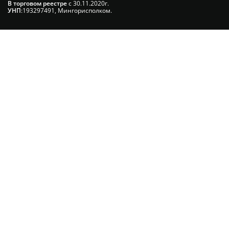
В торговом реестре
с 30.11.2020г.
УНП
:193297491, Мингорисполком.
Сэкономьте Ваше время на подбор
радиаторов!
Позвоните и мы: - рассчитаем требуемую
мощность; - предложим от 3х вариантов в разном
дизайне и ценовом диапазоне; - большой выбор
в наличии и под заказ;
Позвоните сейчас и получите
скидку от 5%