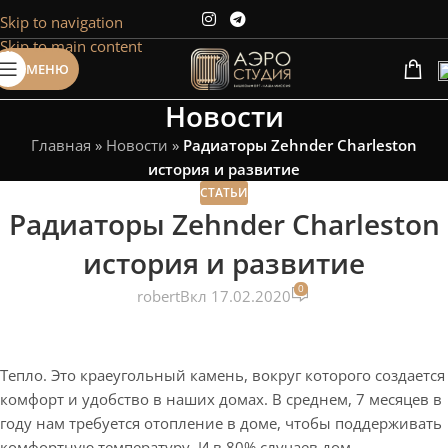
Skip to navigation
Сэкономим Ваше время на подбор
Skip to main content
радиаторов!
МЕНЮ
Рассчитаем мощность | Предложим от 3х вариантов | В
наличии и под заказ
Новости
Скидки от 5%
Главная
»
Новости
»
Радиаторы Zehnder Charleston
история и развитие
СТАТЬИ
Радиаторы Zehnder Charleston
история и развитие
0
robert
Вкл 17.02.2020
Тепло. Это краеугольный камень, вокруг которого создается
комфорт и удобство в наших домах. В среднем, 7 месяцев в
году нам требуется отопление в доме, чтобы поддерживать
комфортную температуру. И в 80% случаев дом