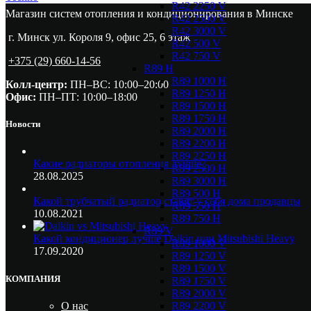
R42 2250 V
Магазин систем отопления и кондиционирования в Минске
R42 2500 V
R42 3000 V
г. Минск ул. Короля 9, офис 25, 6 этаж
R42 500 V
R42 750 V
+375 (29) 660-14-56
R89 H
R89 1000 H
Колл-центр:
ПН–ВС: 10:00–20:00​
R89 1250 H
Офис:
ПН–ПТ: 10:00–18:00
R89 1500 H
R89 1750 H
Новости
R89 2000 H
R89 2200 H
R89 2250 H
Какие радиаторы отопления лучше?
R89 2500 H
28.08.2025
R89 3000 H
R89 500 H
Какой трубчатый радиатор ставят у себя дома продавцы
R89 550 H
10.08.2021
R89 750 H
R89 V
Какой кондиционер лучше Daikin или Mitsubishi Heavy
R89 1000 V
17.09.2020
R89 1250 V
R89 1500 V
КОМПАНИЯ
R89 1750 V
R89 2000 V
R89 2200 V
О нас