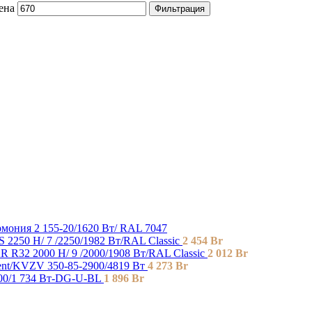
ена
Фильтрация
ония 2 155-20/1620 Вт/ RAL 7047
2250 H/ 7 /2250/1982 Вт/RAL Classic
2 454
Br
 R32 2000 H/ 9 /2000/1908 Вт/RAL Classic
2 012
Br
t/KVZV 350-85-2900/4819 Вт
4 273
Br
200/1 734 Вт-DG-U-BL
1 896
Br