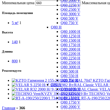
Q60 2000 V
Минимальная цена
Максимальная ц
Q60 2250 V
Q60 2500 V
Площадь помещения
Q60 3000 V
Q60 500 V
Q60 750 V
5 м²
1
Q80 H
Q80 1000 H
Высота
Q80 1250 H
Q80 1500 H
140
1
Q80 1750 H
Q80 2000 H
Длинна
Q80 2200 H
Q80 2250 H
800
1
Q80 2500 H
Q80 3000 H
Рекомендуем
Q80 500 H
Q80 550 H
Q80 750 H
KZTO Гарм
Q80 V
VELAR S 
Q80 1000 V
VELAR
Q80 1250 V
TECHNO Ven
Q80 1500 V
RT-A-190/250/2
Q80 1750 V
Q80 2000 V
Главная
»
366