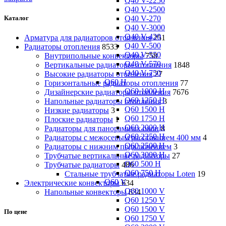
Q40 V-2250
Q40 V-2500
Q40 V-270
Каталог
Q40 V-3000
Q40 V-420
Арматура для радиаторов отопления
251
Q40 V-500
Радиаторы отопления
8533
Q40 V-550
Внутрипольные конвекторы
758
Q40 V-570
Вертикальные радиаторы отопления
1848
Q40 V-750
Высокие радиаторы отопления
27
Q60 H
Горизонтальные радиаторы отопления
77
Q60 1000 H
Дизайнерские радиаторы отопления
7676
Q60 1250 H
Напольные радиаторы отопления
3
Q60 1500 H
Низкие радиаторы
3
Q60 1750 H
Плоские радиаторы
1
Q60 2000 H
Радиаторы для панорамных окон
8
Q60 2250 H
Радиаторы с межосевым расстоянием 400 мм
4
Q60 2500 H
Радиаторы с нижним подключением
3
Q60 3000 H
Трубчатые вертикальные радиаторы
27
Q60 500 H
Трубчатые радиаторы
486
Q60 750 H
Cтальные трубчатые радиаторы Loten
19
Q60 V
Электрические конвекторы
634
Q60 1000 V
Напольные конвекторы
634
Q60 1250 V
Q60 1500 V
По цене
Q60 1750 V