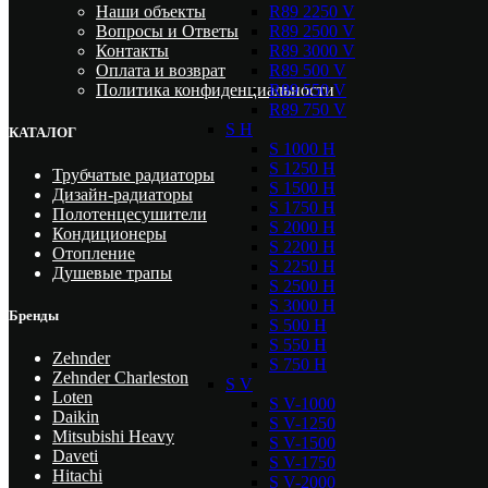
R89 2250 V
Наши объекты
R89 2500 V
Вопросы и Ответы
R89 3000 V
Контакты
R89 500 V
Оплата и возврат
R89 550 V
Политика конфиденциальности
R89 750 V
S H
КАТАЛОГ
S 1000 H
S 1250 H
Трубчатые радиаторы
S 1500 H
Дизайн-радиаторы
S 1750 H
Полотенцесушители
S 2000 H
Кондиционеры
S 2200 H
Отопление
S 2250 H
Душевые трапы
S 2500 H
S 3000 H
Бренды
S 500 H
S 550 H
Zehnder
S 750 H
Zehnder Charleston
S V
Loten
S V-1000
Daikin
S V-1250
Mitsubishi Heavy
S V-1500
Daveti
S V-1750
Hitachi
S V-2000