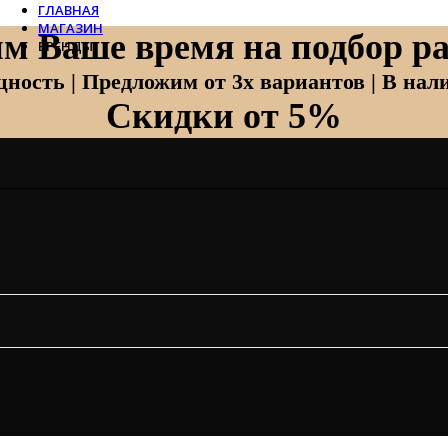
ГЛАВНАЯ
МАГАЗИН
м Ваше время на подбор ра
БРЕНДЫ
Отопление
ность | Предложим от 3х вариантов | В нали
Скидки от 5%
Zehnder
Zehnder Charleston
Loten
Daveti
Royal Thermo
Кондиционеры
Daikin
Mitsubishi Heavy
Hitachi
Mitsubishi Electric
LG
Все бренды
Вентиляция
Invisiline
Muno Air
Systemair