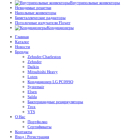
Внутрипольные конвекторы
Невидимые решетки
Напольные конвекторы
Биметаллические радиаторы
Потолочные излучатели Flower
Кондиционеры
Главная
Каталог
Новости
Бренды
Zehnder Charleston
Zehnder
Daikin
Mitsubishi Heavy
Loten
Кондиционер LG PC09SQ
Systemair
Elsen
Salda
Бактерицидные рециркуляторы
Trox
VTS
О Нас
Портфолио
Сертификаты
Контакты
Вход / Регистрация