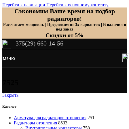
Перейти к навигации
Перейти к основному контенту
Сэкономим Ваше время на подбор
радиаторов!
Рассчитаем мощность | Предложим от 3х вариантов | В наличии и
под заказ
Скидки от 5%
375(29) 660-14-56
МЕНЮ
7525
Закрыть
Каталог
Арматура для радиаторов отопления
251
Радиаторы отопления
8533
Внутрипольные конвекторы
758