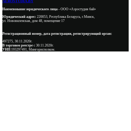
AEROSTUDIA.BY
Наименование юридического лица -
ООО «Аэростудия бай»
Юридический адрес:
220053, Республика Беларусь, г.Минск,
ул. Нововиленская, дом 48, помещение 17
Регистрационный номер, дата регистрации, регистрирующий орган:
497275, 30.11.2020г.
В торговом реестре
с 30.11.2020г.
УНП
:193297491, Мингорисполком.
Сэкономьте Ваше время на подбор
радиаторов!
Позвоните и мы: - рассчитаем требуемую мощность; -
предложим от 3х вариантов в разном дизайне и ценовом
диапазоне; - большой выбор в наличии и под заказ;