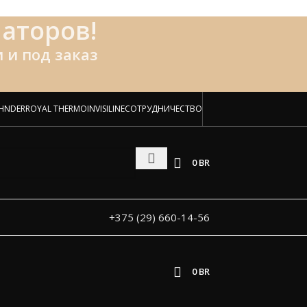
аторов!
 и под заказ
HNDER
ROYAL THERMO
INVISILINE
СОТРУДНИЧЕСТВО
0
BR
+375 (29) 660-14-56
0
BR