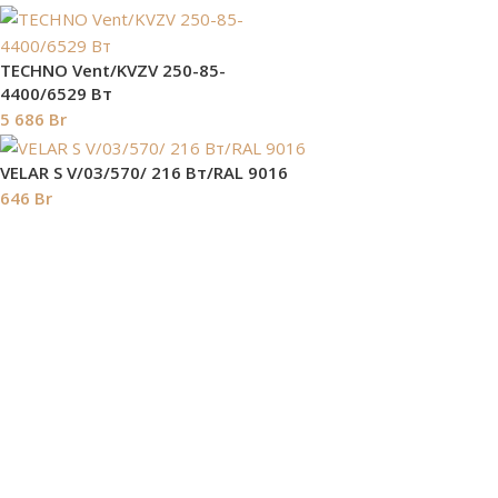
TECHNO Vent/KVZV 250-85-
4400/6529 Вт
5 686
Br
VELAR S V/03/570/ 216 Bт/RAL 9016
646
Br