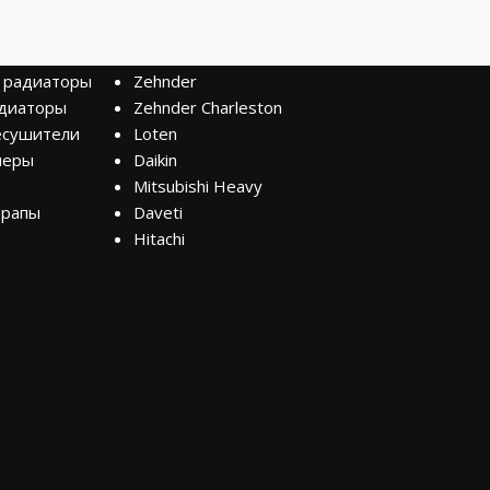
БРЕНДЫ
 радиаторы
Zehnder
диаторы
Zehnder Charleston
есушители
Loten
неры
Daikin
Mitsubishi Heavy
трапы
Daveti
Hitachi