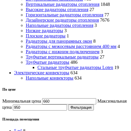
Вертикальные радиаторы отопления
1848
Высокие радиаторы отопления
27
Горизонтальные радиаторы отопления
77
Дизайнерские радиаторы отопления
7676
Напольные радиаторы отопления
3
Низкие радиаторы
3
Плоские радиаторы
1
Радиаторы для панорамных окон
8
Радиаторы с межосевым расстоянием 400 мм
4
Радиаторы с нижним подключением
3
Трубчатые вертикальные радиаторы
27
Трубчатые радиаторы
486
Cтальные трубчатые радиаторы Loten
19
Электрические конвекторы
634
Напольные конвекторы
634
По цене
Минимальная цена
Максимальная
цена
Фильтрация
Площадь помещения
5 м²
8