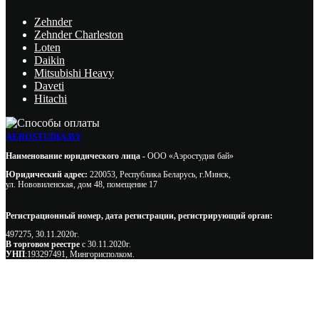
Zehnder
Zehnder Charleston
Loten
Daikin
Mitsubishi Heavy
Daveti
Hitachi
AEROSTUDIA.BY
Наименование юридического лица -
ООО «Аэростудия бай»
Юридический адрес:
220053, Республика Беларусь, г.Минск,
ул. Нововиленская, дом 48, помещение 17
Регистрационный номер, дата регистрации, регистрирующий орган:
497275, 30.11.2020г.
В торговом реестре
с 30.11.2020г.
УНП
:193297491, Мингорисполком.