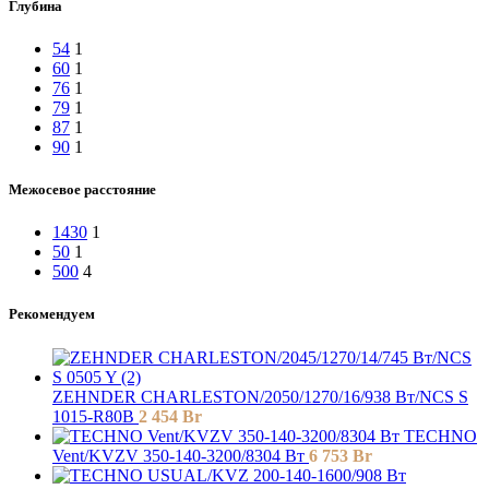
Глубина
54
1
60
1
76
1
79
1
87
1
90
1
Межосевое расстояние
1430
1
50
1
500
4
Рекомендуем
ZEHNDER CHARLESTON/2050/1270/16/938 Вт/NCS S
1015-R80B
2 454
Br
TECHNO
Vent/KVZV 350-140-3200/8304 Вт
6 753
Br