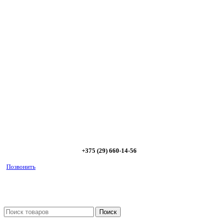
Сэкономьте Ваше время на подбор
радиаторов!
Позвоните и мы: - рассчитаем требуемую мощность; -
предложим от 3х вариантов в разном дизайне и ценовом
диапазоне; - большой выбор в наличии и под заказ;
Позвоните сейчас и получите скидку от
5%
+375 (29) 660-14-56
Позвонить
Поиск