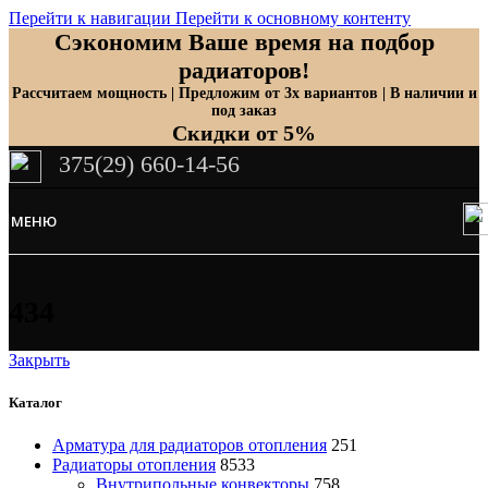
Перейти к навигации
Перейти к основному контенту
Сэкономим Ваше время на подбор
радиаторов!
Рассчитаем мощность | Предложим от 3х вариантов | В наличии и
под заказ
Скидки от 5%
375(29) 660-14-56
МЕНЮ
434
Закрыть
Каталог
Арматура для радиаторов отопления
251
Радиаторы отопления
8533
Внутрипольные конвекторы
758