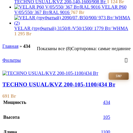
TECHNO USUAL/KVZ 200-140-1600/908 Вт
1 124
Br
VELAR P60
V/05/550/ 367 Bт/RAL 9016
767
Br
VELAR (трубчатый) 3150/8 /V50/1500/ 1779 Bт/ WHMA
1 295
Br
Главная
»
434
Показаны все (8)
Сортировка: самые недавние
Фильтры
5М²
TECHNO USUAL/KVZ 200-105-1100/434 Вт
691
Br
Мощность
434
Высота
105
Длина
1100