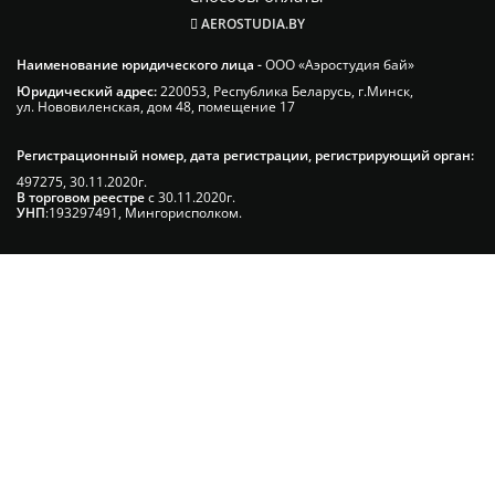
AEROSTUDIA.BY
Наименование юридического лица -
ООО «Аэростудия бай»
Юридический адрес:
220053, Республика Беларусь, г.Минск,
ул. Нововиленская, дом 48, помещение 17
Регистрационный номер, дата регистрации, регистрирующий орган:
497275, 30.11.2020г.
В торговом реестре
с 30.11.2020г.
УНП
:193297491, Мингорисполком.
Сэкономьте Ваше время на подбор
радиаторов!
Позвоните и мы: - рассчитаем требуемую